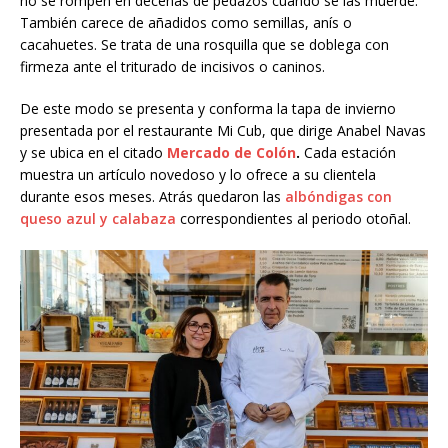
no se rompen en decenas de pedazos cuando se las muerde.
También carece de añadidos como semillas, anís o
cacahuetes. Se trata de una rosquilla que se doblega con
firmeza ante el triturado de incisivos o caninos.
De este modo se presenta y conforma la tapa de invierno
presentada por el restaurante Mi Cub, que dirige Anabel Navas
y se ubica en el citado
Mercado de Colón
.
Cada estación
muestra un artículo novedoso y lo ofrece a su clientela
durante esos meses. Atrás quedaron las
albóndigas con
queso azul y calabaza
correspondientes al periodo otoñal.