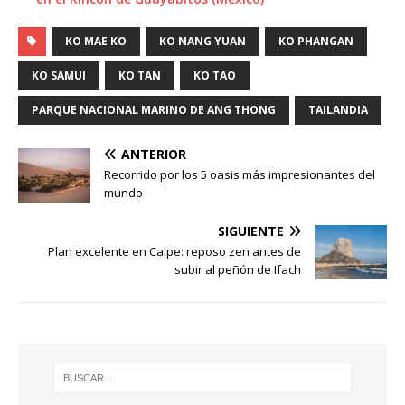
KO MAE KO
KO NANG YUAN
KO PHANGAN
KO SAMUI
KO TAN
KO TAO
PARQUE NACIONAL MARINO DE ANG THONG
TAILANDIA
ANTERIOR
Recorrido por los 5 oasis más impresionantes del
mundo
SIGUIENTE
Plan excelente en Calpe: reposo zen antes de
subir al peñón de Ifach