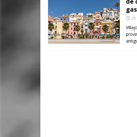
de 
ga
25 
Villa
provi
antig