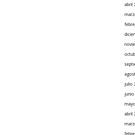
abril
marz
febre
dici
novi
octu
sept
agos
julio
junio
mayo
abril
marz
febre