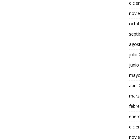
dici
novi
octu
sept
agos
julio
junio
mayo
abril
marz
febre
ener
dici
novi