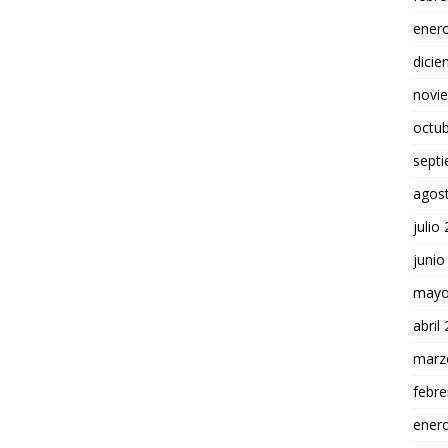
ener
dici
novi
octu
sept
agos
julio
junio
mayo
abril
marz
febre
ener