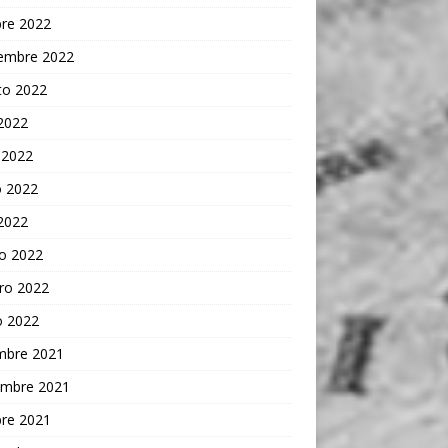
bre 2022
iembre 2022
to 2022
 2022
 2022
 2022
 2022
o 2022
ro 2022
o 2022
embre 2021
embre 2021
bre 2021