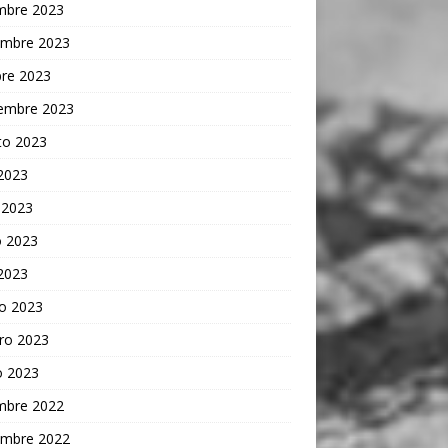
embre 2023
embre 2023
bre 2023
iembre 2023
to 2023
 2023
 2023
 2023
 2023
o 2023
ro 2023
o 2023
embre 2022
embre 2022