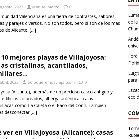
ENT
 agosto, 2023
Manuel Marzo
0
Lumar
munidad Valenciana es una tierra de contrastes, sabores,
de la
s y parajes diversos. No son todos, pero sí son de los más
Cham
os de Alicante,
[…]
Andén
unive
Ford 
 10 mejores playas de Villajoyosa:
Flori
as cristalinas, acantilados,
iliares…
Luigi
para 
abril, 2022
Soloqueremosviajar.com
0
Escap
joyosa (Alicante), además de un precioso casco antiguo y
ecoló
s edificios coloreados, alberga auténticas calas
isíacas como La Caleta o el Racó del Conill. También
es desconectar
[…]
COM
Tom
 ver en Villajoyosa (Alicante): casas
Rubie