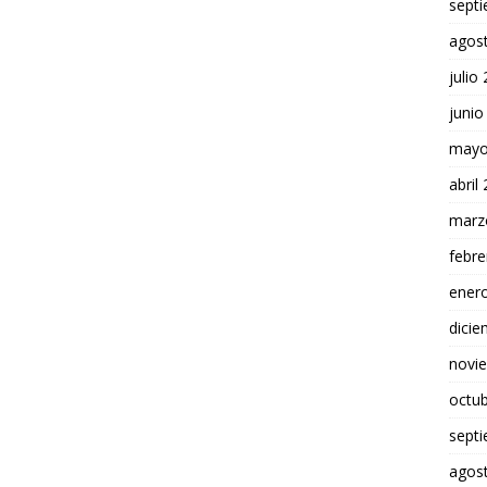
sept
agos
julio
junio
mayo
abril
marz
febre
ener
dici
novi
octu
sept
agos