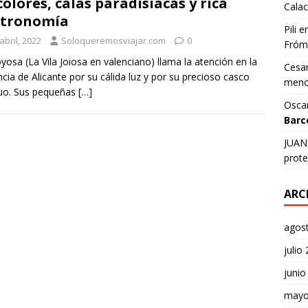
colores, calas paradisíacas y rica
Calac
stronomía
Pili
e
abril, 2022
Soloqueremosviajar.com
0
Fróm
joyosa (La Vila Joiosa en valenciano) llama la atención en la
Cesar
ncia de Alicante por su cálida luz y por su precioso casco
meno
uo. Sus pequeñas
[…]
Osca
Barc
JUAN 
prote
ARC
agos
julio
junio
mayo