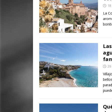
18
La Co
aroma
bonit
Las
agu
fam
29 
Villa
bello
parad
pued
Qué