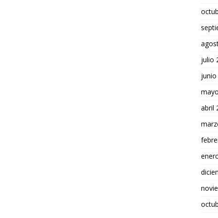
octu
sept
agos
julio
junio
mayo
abril
marz
febre
ener
dici
novi
octu