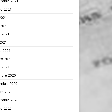
iembre 2021
to 2021
 2021
 2021
 2021
 2021
o 2021
ro 2021
o 2021
embre 2020
embre 2020
bre 2020
iembre 2020
to 2020