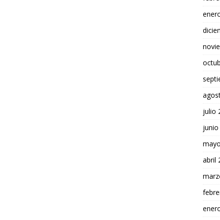
ener
dici
novi
octu
sept
agos
julio
junio
mayo
abril
marz
febre
ener