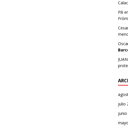
Calac
Pili
e
Fróm
Cesar
meno
Osca
Barc
JUAN 
prote
ARC
agos
julio
junio
mayo