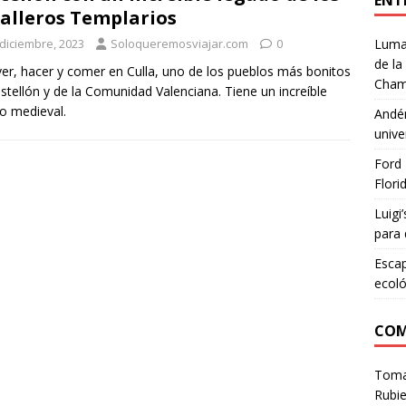
ENT
alleros Templarios
 diciembre, 2023
Soloqueremosviajar.com
0
Lumar
de la
er, hacer y comer en Culla, uno de los pueblos más bonitos
Cham
stellón y de la Comunidad Valenciana. Tiene un increíble
o medieval.
Andén
unive
Ford 
Flori
Luigi
para 
Escap
ecoló
COM
Tom
Rubie