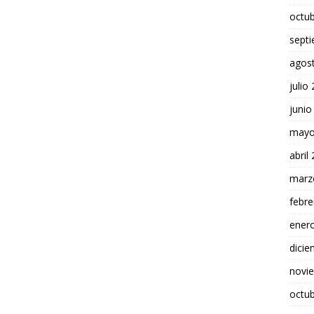
octu
sept
agos
julio
junio
mayo
abril
marz
febre
ener
dici
novi
octu