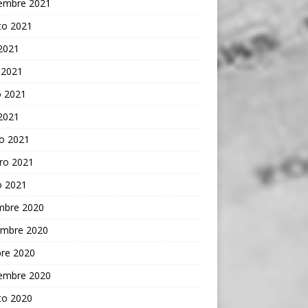
iembre 2021
to 2021
 2021
 2021
 2021
 2021
o 2021
ro 2021
o 2021
embre 2020
embre 2020
bre 2020
iembre 2020
to 2020