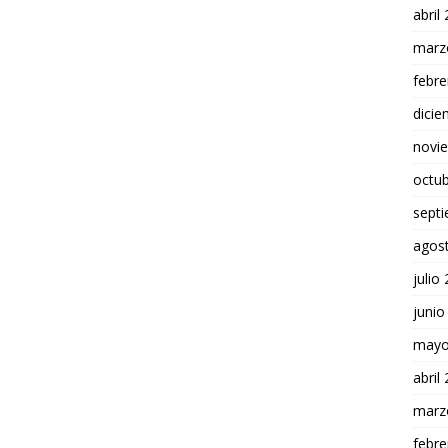
abril
marz
febre
dici
novi
octu
sept
agos
julio
junio
mayo
abril
marz
febre