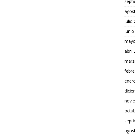
sept
agos
julio
junio
mayo
abril
marz
febre
ener
dici
novi
octu
sept
agos