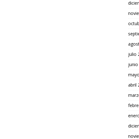
dici
novi
octu
sept
agos
julio
junio
mayo
abril
marz
febre
ener
dici
novi