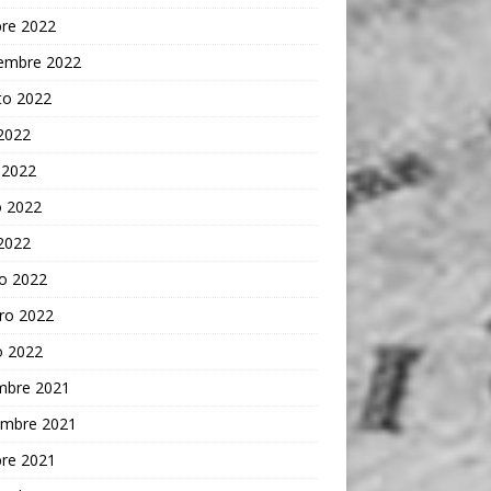
bre 2022
iembre 2022
to 2022
 2022
 2022
 2022
 2022
o 2022
ro 2022
o 2022
embre 2021
embre 2021
bre 2021