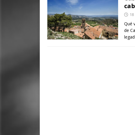
cab
18
Qué v
de Ca
legad