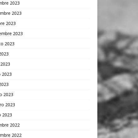
embre 2023
embre 2023
bre 2023
iembre 2023
to 2023
 2023
 2023
 2023
 2023
o 2023
ro 2023
o 2023
embre 2022
embre 2022