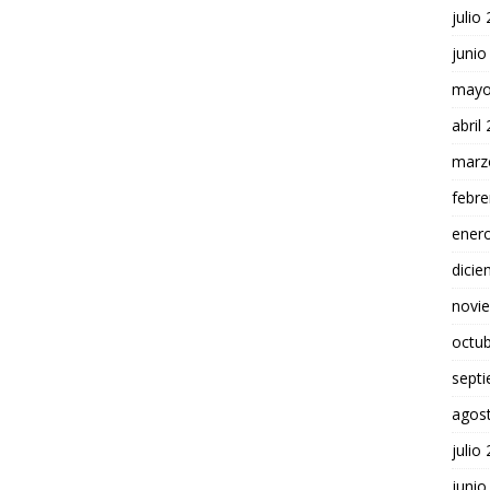
julio
junio
mayo
abril
marz
febre
ener
dici
novi
octu
sept
agos
julio
junio