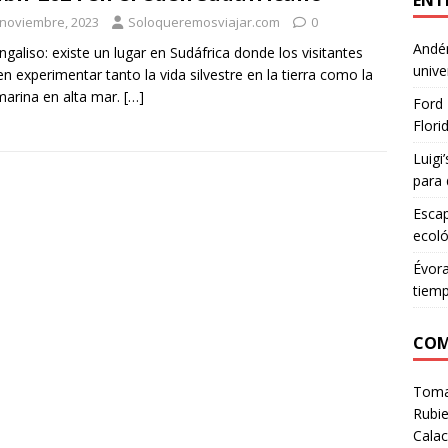
ENT
 noviembre, 2023
Soloqueremosviajar.com
0
Andén
ngaliso: existe un lugar en Sudáfrica donde los visitantes
unive
n experimentar tanto la vida silvestre en la tierra como la
marina en alta mar.
[…]
Ford 
Flori
Luigi
para 
Escap
ecoló
Évora
tiem
COM
Tom
Rubie
Calac