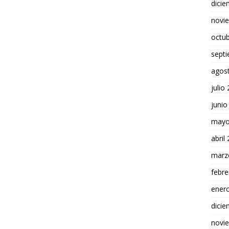
dici
novi
octu
sept
agos
julio
junio
mayo
abril
marz
febre
ener
dici
novi