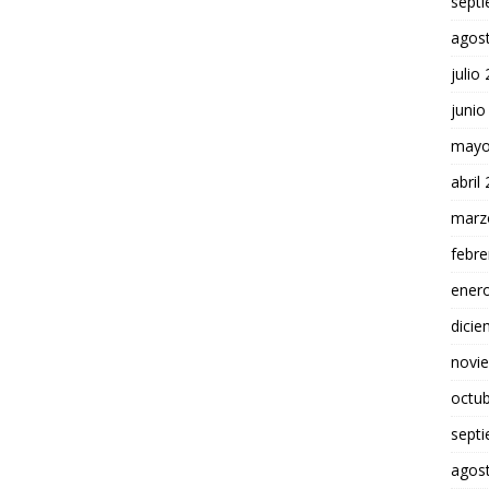
sept
agos
julio
junio
mayo
abril
marz
febre
ener
dici
novi
octu
sept
agos