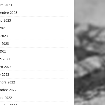
bre 2023
iembre 2023
to 2023
 2023
 2023
 2023
 2023
o 2023
ro 2023
o 2023
embre 2022
embre 2022
bre 2022