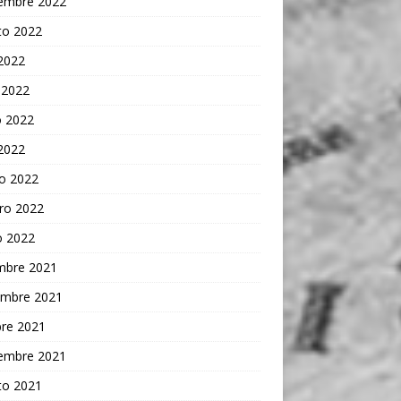
iembre 2022
to 2022
 2022
 2022
 2022
 2022
o 2022
ro 2022
o 2022
embre 2021
embre 2021
bre 2021
iembre 2021
to 2021