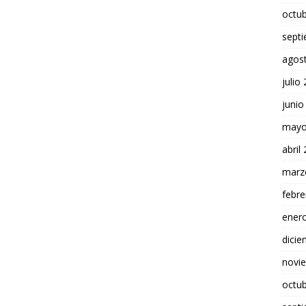
octu
sept
agos
julio
junio
mayo
abril
marz
febre
ener
dici
novi
octu