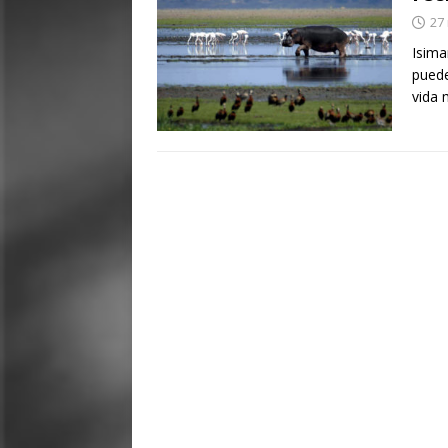
27
Isima
puede
vida 