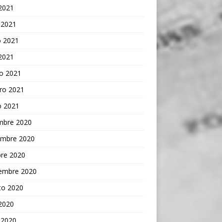
 2021
 2021
 2021
 2021
o 2021
ro 2021
o 2021
embre 2020
embre 2020
bre 2020
iembre 2020
to 2020
 2020
 2020