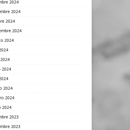
embre 2024
embre 2024
bre 2024
iembre 2024
to 2024
 2024
 2024
 2024
 2024
o 2024
ro 2024
o 2024
embre 2023
embre 2023