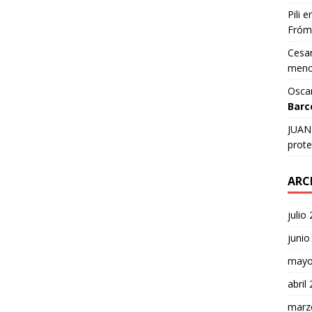
Pili
e
Fróm
Cesar
meno
Osca
Barc
JUAN 
prote
ARC
julio
junio
mayo
abril
marz