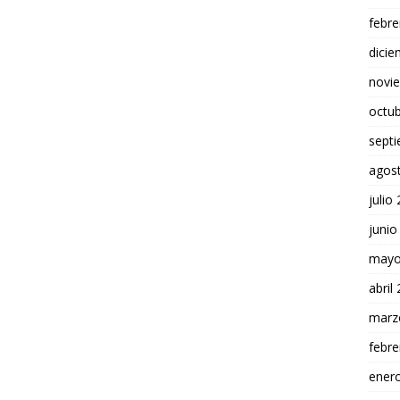
febre
dici
novi
octu
sept
agos
julio
junio
mayo
abril
marz
febre
ener