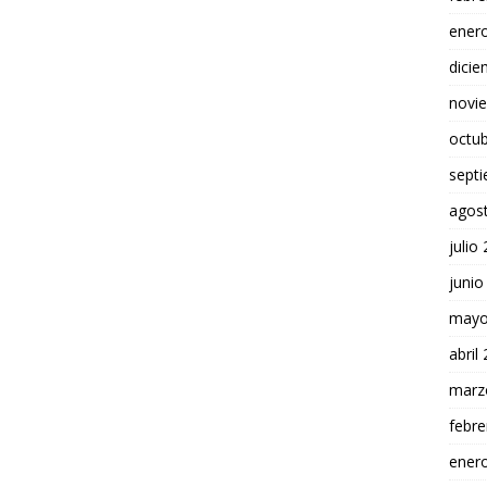
ener
dici
novi
octu
sept
agos
julio
junio
mayo
abril
marz
febre
ener