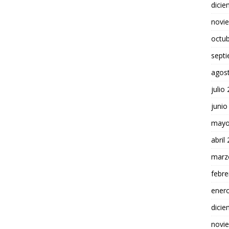
dici
novi
octu
sept
agos
julio
junio
mayo
abril
marz
febre
ener
dici
novi