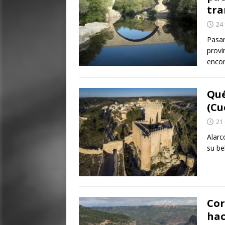
tra
24
Pasar
provi
encon
Qué
(Cu
21
Alarc
su be
Cor
hac