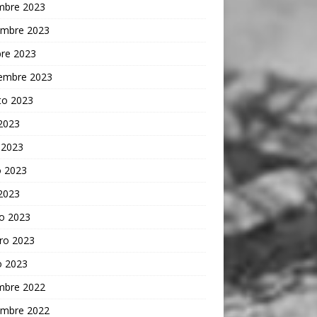
embre 2023
embre 2023
bre 2023
iembre 2023
to 2023
 2023
 2023
 2023
 2023
o 2023
ro 2023
o 2023
embre 2022
embre 2022