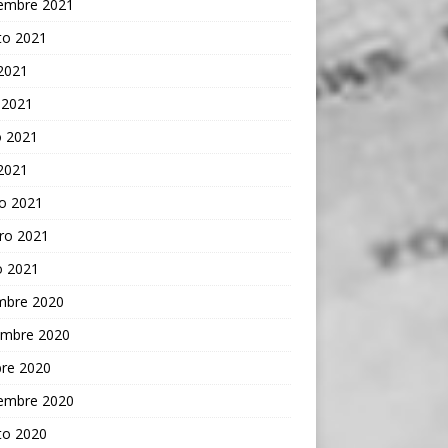
iembre 2021
to 2021
 2021
 2021
 2021
 2021
o 2021
ro 2021
o 2021
embre 2020
embre 2020
bre 2020
iembre 2020
to 2020