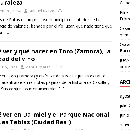
uraleza
Calac
 enero, 2024
Manuel Marzo
0
Pili
e
Fróm
s de Pallás es un precioso municipio del interior de la
ncia de Valencia, bañado por el río Júcar, que nada tiene que
Cesar
con
[…]
meno
Osca
 ver y qué hacer en Toro (Zamora), la
Barc
dad del vino
JUAN 
prote
julio, 2023
Manuel Marzo
0
er Toro (Zamora) y disfrutar de sus callejuelas es tanto
ARC
adentrarse en remotas páginas de la historia de Castilla y
. Sus conjuntos monumentales
[…]
agos
julio
 ver en Daimiel y el Parque Nacional
junio
Las Tablas (Ciudad Real)
mayo