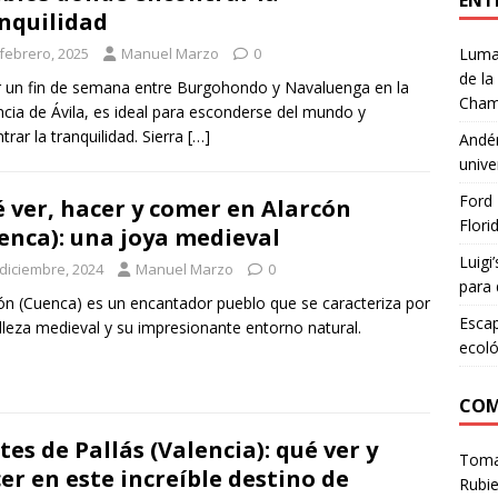
ENT
nquilidad
 febrero, 2025
Manuel Marzo
0
Lumar
de la
 un fin de semana entre Burgohondo y Navaluenga en la
Cham
ncia de Ávila, es ideal para esconderse del mundo y
trar la tranquilidad. Sierra
[…]
Andén
unive
Ford 
 ver, hacer y comer en Alarcón
Flori
enca): una joya medieval
Luigi
 diciembre, 2024
Manuel Marzo
0
para 
ón (Cuenca) es un encantador pueblo que se caracteriza por
Escap
lleza medieval y su impresionante entorno natural.
ecoló
COM
tes de Pallás (Valencia): qué ver y
Tom
er en este increíble destino de
Rubie