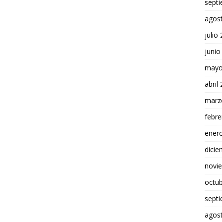
sept
agos
julio
junio
mayo
abril
marz
febre
ener
dici
novi
octu
sept
agos