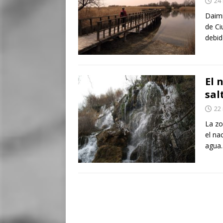
24
Daimi
de Ci
debi
El 
sal
22
La zo
el na
agua.