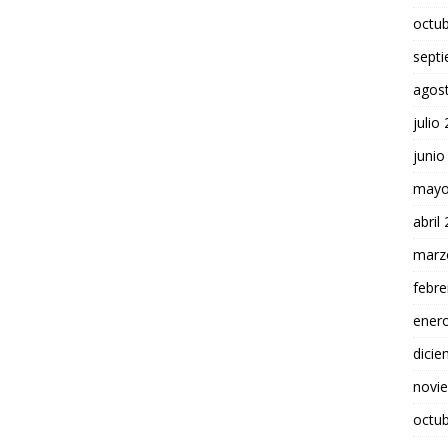
octu
sept
agos
julio
junio
mayo
abril
marz
febre
ener
dici
novi
octu