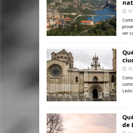
nat
19
Corte
provi
ver 
Qué
ciu
10 
Conoc
como 
León
Qué
de 