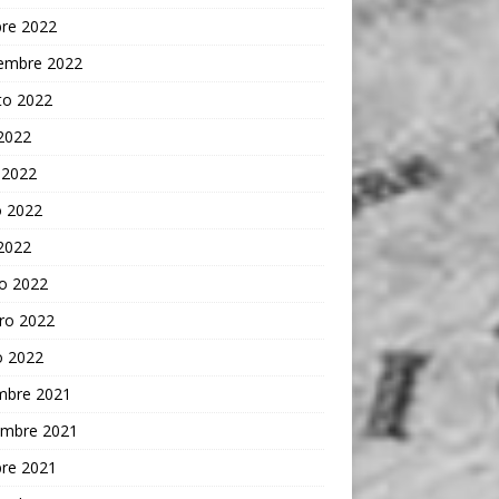
bre 2022
iembre 2022
to 2022
 2022
 2022
 2022
 2022
o 2022
ro 2022
o 2022
embre 2021
embre 2021
bre 2021