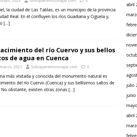
 mayo, 2023
Soloqueremosviajar.com
0
abril
el, la ciudad de Las Tablas, es un municipio de la provincia
marz
udad Real. En él confluyen los ríos Guadiana y Cigüela y,
do
[…]
febre
dici
novi
nacimiento del río Cuervo y sus bellos
octu
tos de agua en Cuenca
sept
 marzo, 2021
Soloqueremosviajar.com
0
agos
na más visitada y conocida del monumento natural es
cimiento del río Cuervo (Cuenca) y sus bellísimos saltos de
julio
 No obstante, existen otras zonas
[…]
junio
mayo
abril
marz
febre