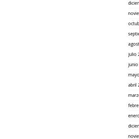
dici
novi
octu
sept
agos
julio
junio
mayo
abril
marz
febre
ener
dici
novi