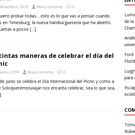
ENT
 diciembre, 2019
Macu Llorente
0
Lumar
uiero probar todas… esto es lo que vas a pensar cuando
de la
s en Timesburg, la nueva hamburguesería que ha abierto
Cham
uertas a pocos
[…]
Andén
unive
Ford 
tintas maneras de celebrar el día del
Flori
nic
Luigi
junio, 2019
Macu Llorente
0
para 
 de junio se celebra el Día Internacional del Picnic y como a
Escap
e Soloqueremosviajar nos encanta celebrar, sea lo que sea,
ecoló
]
COM
Tom
Rubie