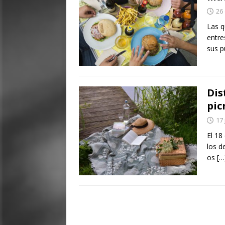
26
Las q
entre
sus p
Dis
pic
17 
El 18
los d
os
[…