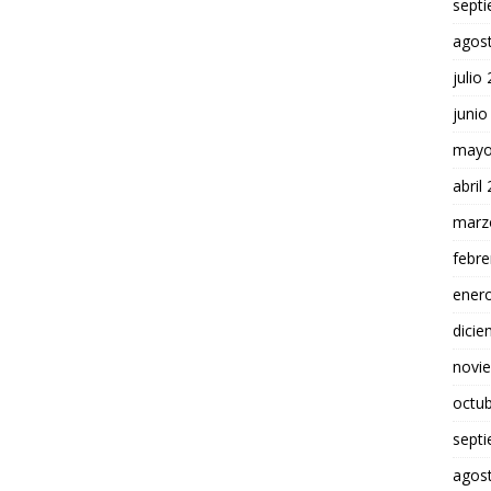
sept
agos
julio
junio
mayo
abril
marz
febre
ener
dici
novi
octu
sept
agos