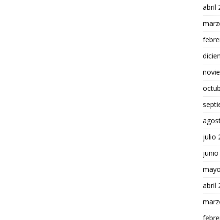
abril
marz
febre
dici
novi
octu
sept
agos
julio
junio
mayo
abril
marz
febre