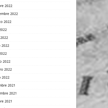
bre 2022
iembre 2022
to 2022
 2022
 2022
 2022
 2022
o 2022
ro 2022
o 2022
embre 2021
embre 2021
bre 2021