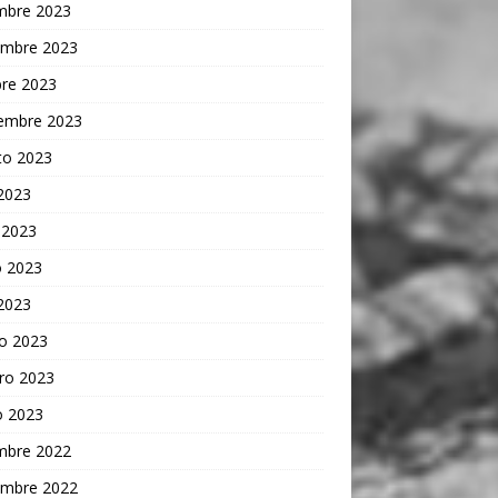
embre 2023
embre 2023
bre 2023
iembre 2023
to 2023
 2023
 2023
 2023
 2023
o 2023
ro 2023
o 2023
embre 2022
embre 2022