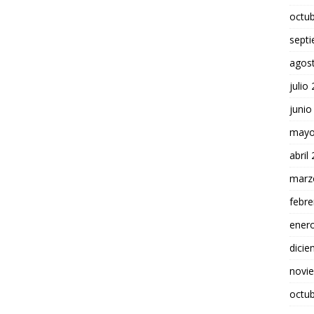
octu
sept
agos
julio
junio
mayo
abril
marz
febre
ener
dici
novi
octu