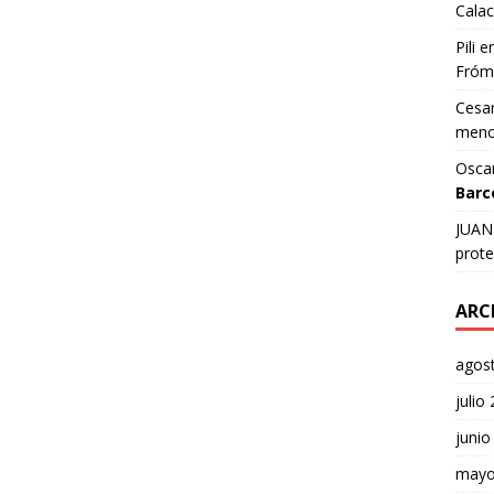
Calac
Pili
e
Fróm
Cesar
meno
Osca
Barc
JUAN 
prote
ARC
agos
julio
junio
mayo