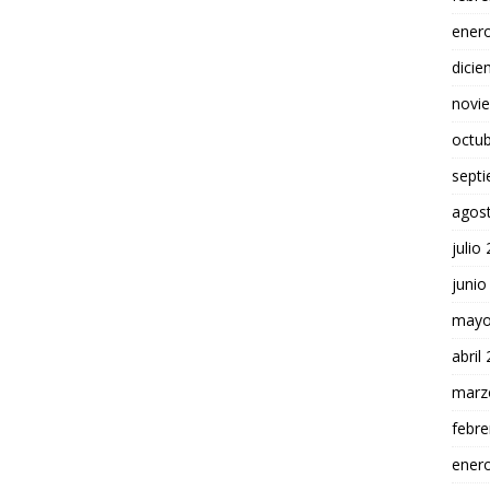
ener
dici
novi
octu
sept
agos
julio
junio
mayo
abril
marz
febre
ener