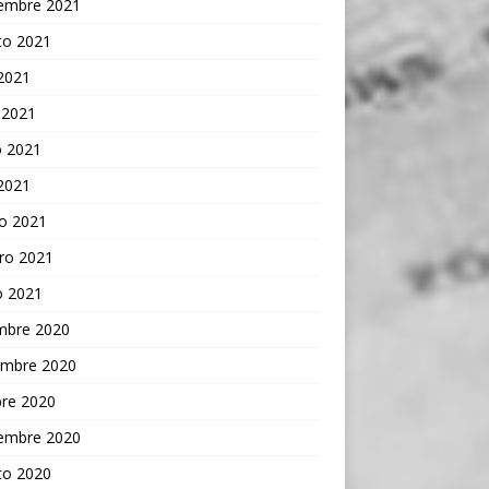
iembre 2021
to 2021
 2021
 2021
 2021
 2021
o 2021
ro 2021
o 2021
embre 2020
embre 2020
bre 2020
iembre 2020
to 2020