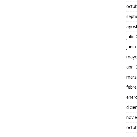
octu
sept
agos
julio
junio
mayo
abril
marz
febre
ener
dici
novi
octu