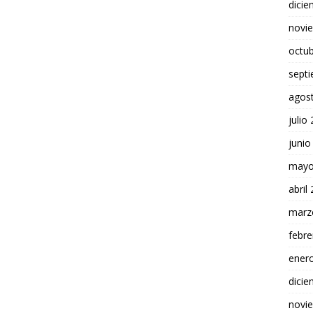
dici
novi
octu
sept
agos
julio
junio
mayo
abril
marz
febre
ener
dici
novi