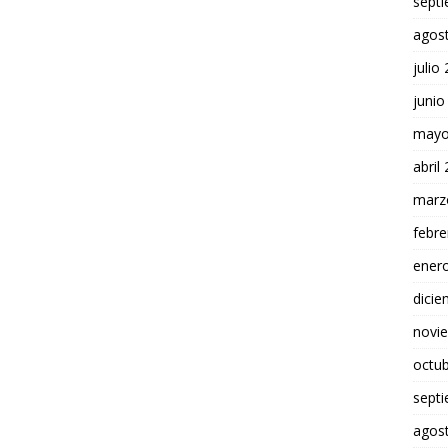
sept
agos
julio
junio
mayo
abril
marz
febre
ener
dici
novi
octu
sept
agos