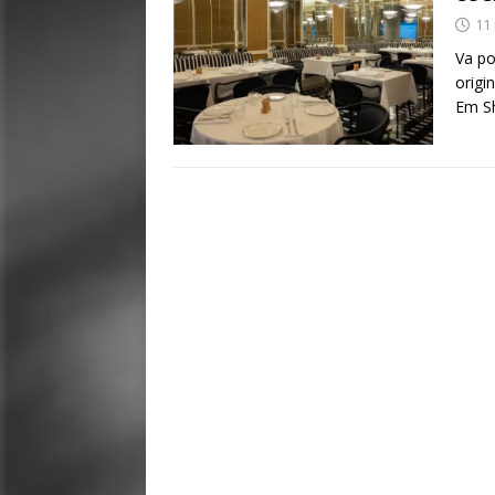
11
Va po
origi
Em Sh