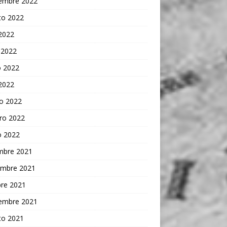
iembre 2022
to 2022
 2022
 2022
 2022
 2022
o 2022
ro 2022
o 2022
embre 2021
embre 2021
bre 2021
iembre 2021
to 2021