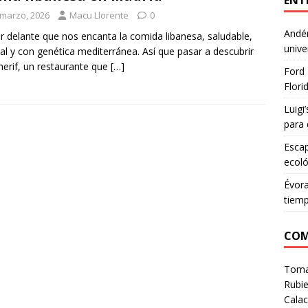
ENT
 marzo, 2026
Macu Llorente
0
Andén
r delante que nos encanta la comida libanesa, saludable,
unive
nal y con genética mediterránea. Así que pasar a descubrir
erif, un restaurante que
[…]
Ford 
Flori
Luigi
para 
Escap
ecoló
Évora
tiem
COM
Tom
Rubie
Calac