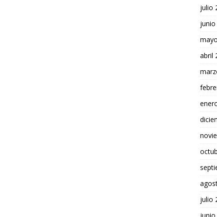
julio
junio
mayo
abril
marz
febre
ener
dici
novi
octu
sept
agos
julio
junio