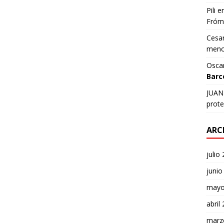
Pili
e
Fróm
Cesar
meno
Osca
Barc
JUAN 
prote
ARC
julio
junio
mayo
abril
marz