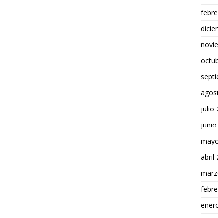
febre
dici
novi
octu
sept
agos
julio
junio
mayo
abril
marz
febre
ener