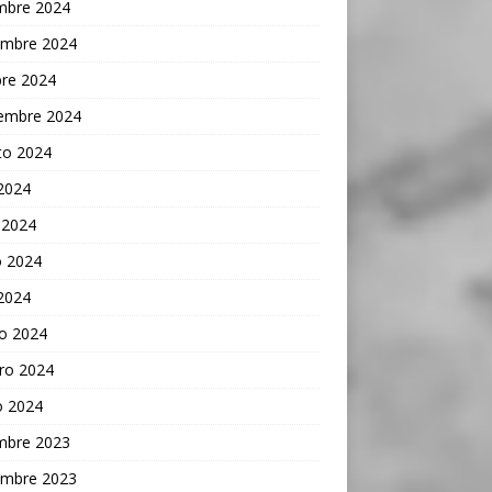
embre 2024
embre 2024
bre 2024
iembre 2024
to 2024
 2024
 2024
 2024
 2024
o 2024
ro 2024
o 2024
embre 2023
embre 2023