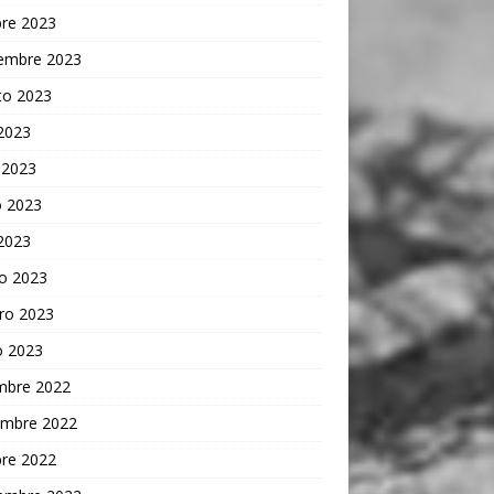
bre 2023
iembre 2023
to 2023
 2023
 2023
 2023
 2023
o 2023
ro 2023
o 2023
embre 2022
embre 2022
bre 2022