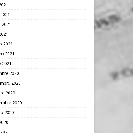
 2021
 2021
 2021
 2021
o 2021
ro 2021
o 2021
embre 2020
embre 2020
bre 2020
iembre 2020
to 2020
 2020
 2020