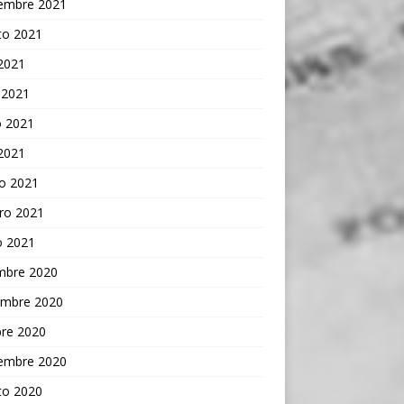
iembre 2021
to 2021
 2021
 2021
 2021
 2021
o 2021
ro 2021
o 2021
embre 2020
embre 2020
bre 2020
iembre 2020
to 2020