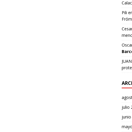
Calac
Pili
e
Fróm
Cesar
meno
Osca
Barc
JUAN 
prote
ARC
agos
julio
junio
mayo