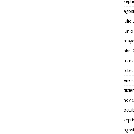
sept
agos
julio
junio
mayo
abril
marz
febre
ener
dici
novi
octu
sept
agos