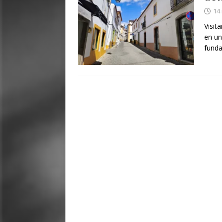
14
Visit
en un
funda