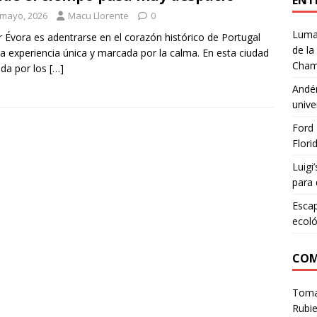
ENT
 mayo, 2026
Macu Llorente
0
Lumar
ar Évora es adentrarse en el corazón histórico de Portugal
de la
a experiencia única y marcada por la calma. En esta ciudad
Cham
da por los
[…]
Andén
unive
Ford 
Flori
Luigi
para 
Escap
ecoló
COM
Tom
Rubie