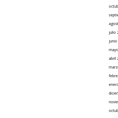
octu
sept
agos
julio
junio
mayo
abril
marz
febre
ener
dici
novi
octu