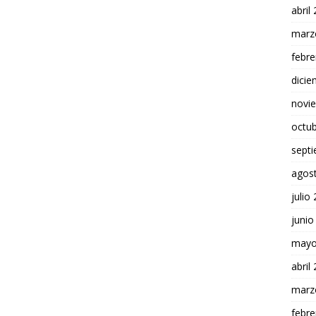
abril
marz
febre
dici
novi
octu
sept
agos
julio
junio
mayo
abril
marz
febre