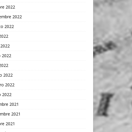
bre 2022
iembre 2022
to 2022
 2022
 2022
 2022
 2022
o 2022
ro 2022
o 2022
embre 2021
embre 2021
bre 2021