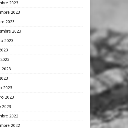
embre 2023
embre 2023
bre 2023
iembre 2023
to 2023
 2023
 2023
 2023
 2023
o 2023
ro 2023
o 2023
embre 2022
embre 2022