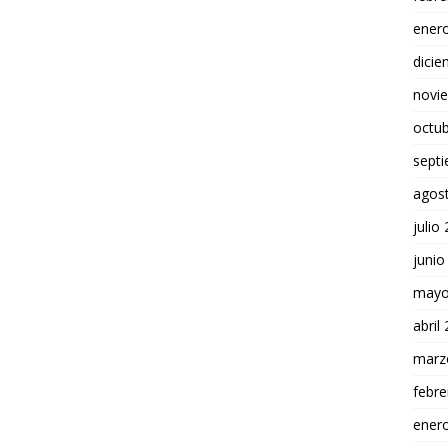
ener
dici
novi
octu
sept
agos
julio
junio
mayo
abril
marz
febre
ener