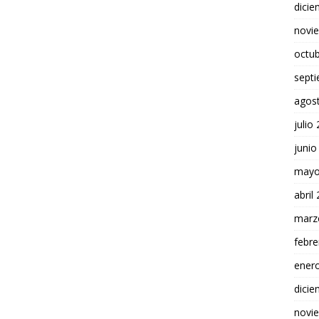
dici
novi
octu
sept
agos
julio
junio
mayo
abril
marz
febre
ener
dici
novi