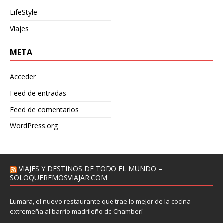
LifeStyle
Viajes
META
Acceder
Feed de entradas
Feed de comentarios
WordPress.org
VIAJES Y DESTINOS DE TODO EL MUNDO –
SOLOQUEREMOSVIAJAR.COM
Lumara, el nuevo restaurante que trae lo mejor de la cocina
extremeña al barrio madrileño de Chamberí