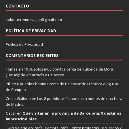
CONTACTO
soloqueremosviajar@gmail.com
POLÍTICA DE PRIVACIDAD
Política de Privacidad
COMENTARIOS RECIENTES
Tomas
en
10 pueblos muy bonitos cerca de Rubielos de Mora
(Teruel): de Albarracín a Calaceite
Pili
en
8 pueblos bonitos cerca de Palencia: de Frómista a Aguilar
de Campoo
Cesar Galindo
en
Los 8 pueblos más bonitos a menos de una hora
de Madrid
Oscar
en
Qué visitar en la provincia de Barcelona: 8 destinos
imprescindibles
JUAN Valerie
en
París, siempre París…entre protestas, recuerdos y