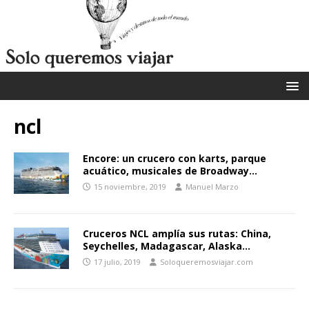
ncl
Encore: un crucero con karts, parque
acuático, musicales de Broadway…
15 noviembre, 2019
Manuel Marzo
Cruceros NCL amplía sus rutas: China,
Seychelles, Madagascar, Alaska…
17 julio, 2019
Soloqueremosviajar.com