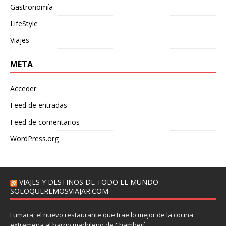
Gastronomía
LifeStyle
Viajes
META
Acceder
Feed de entradas
Feed de comentarios
WordPress.org
VIAJES Y DESTINOS DE TODO EL MUNDO –
SOLOQUEREMOSVIAJAR.COM
Lumara, el nuevo restaurante que trae lo mejor de la cocina
extremeña al barrio madrileño de Chamberí