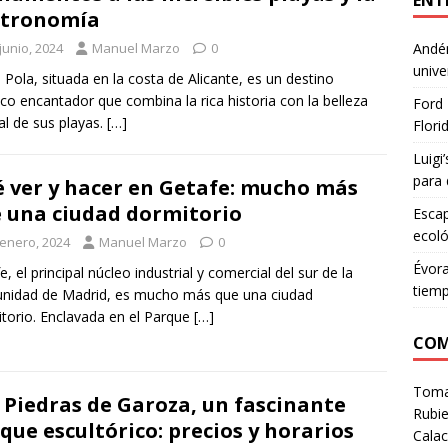
ENT
stronomía
junio, 2024
Manuel Marzo
0
Andén
unive
 Pola, situada en la costa de Alicante, es un destino
tico encantador que combina la rica historia con la belleza
Ford 
al de sus playas.
[…]
Flori
Luigi
para 
 ver y hacer en Getafe: mucho más
 una ciudad dormitorio
Escap
ecoló
 enero, 2024
Manuel Marzo
0
Évora
e, el principal núcleo industrial y comercial del sur de la
tiem
nidad de Madrid, es mucho más que una ciudad
torio. Enclavada en el Parque
[…]
COM
Tom
 Piedras de Garoza, un fascinante
Rubie
que escultórico: precios y horarios
Calac