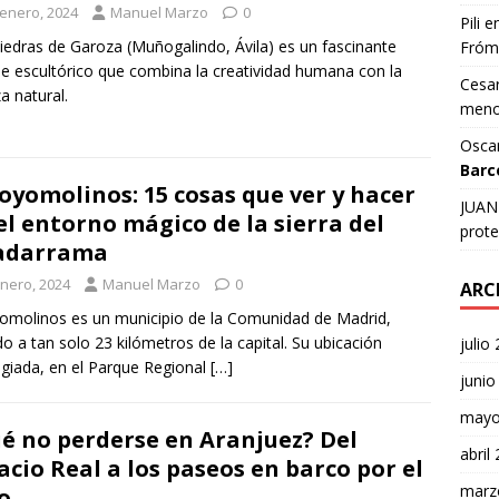
 enero, 2024
Manuel Marzo
0
Pili
e
iedras de Garoza (Muñogalindo, Ávila) es un fascinante
Fróm
e escultórico que combina la creatividad humana con la
Cesar
za natural.
meno
Osca
Barc
oyomolinos: 15 cosas que ver y hacer
JUAN 
el entorno mágico de la sierra del
prote
adarrama
enero, 2024
Manuel Marzo
0
ARC
omolinos es un municipio de la Comunidad de Madrid,
do a tan solo 23 kilómetros de la capital. Su ubicación
julio
legiada, en el Parque Regional
[…]
junio
mayo
é no perderse en Aranjuez? Del
abril
acio Real a los paseos en barco por el
marz
o