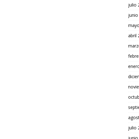
julio
junio
mayo
abril
marz
febre
ener
dici
novi
octu
sept
agos
julio
junio