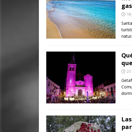
ga
18 
Santa
turís
natur
Qué
que
23
Getaf
Comu
dormi
Las
par