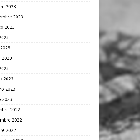
bre 2023
iembre 2023
to 2023
 2023
 2023
 2023
 2023
o 2023
ro 2023
o 2023
embre 2022
embre 2022
bre 2022