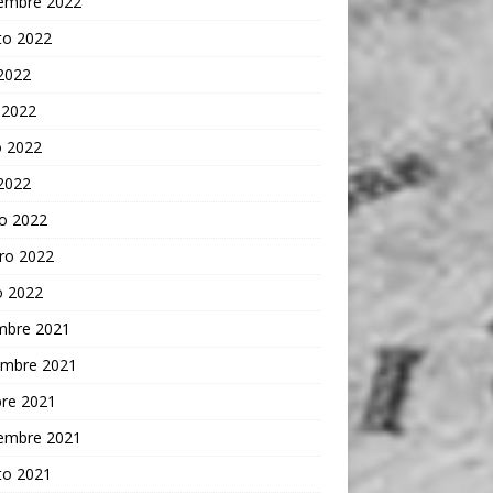
iembre 2022
to 2022
 2022
 2022
 2022
 2022
o 2022
ro 2022
o 2022
embre 2021
embre 2021
bre 2021
iembre 2021
to 2021