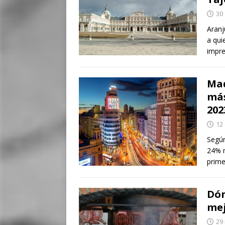
30
Aranj
a qui
impre
Mad
más
202
12
Según
24% m
prim
Dón
mej
29