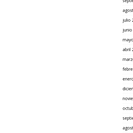
sept
agos
julio
junio
mayo
abril
marz
febre
ener
dici
novi
octu
sept
agos