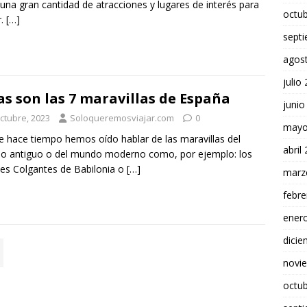
 una gran cantidad de atracciones y lugares de interés para
octu
r.
[…]
sept
agos
julio
as son las 7 maravillas de España
junio
octubre, 2023
Soloqueremosviajar.com
0
mayo
 hace tiempo hemos oído hablar de las maravillas del
abril
o antiguo o del mundo moderno como, por ejemplo: los
nes Colgantes de Babilonia o
[…]
marz
febre
ener
dici
novi
octu