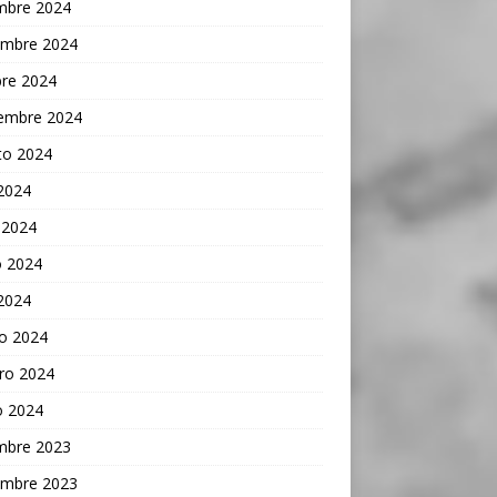
embre 2024
embre 2024
bre 2024
iembre 2024
to 2024
 2024
 2024
 2024
 2024
o 2024
ro 2024
o 2024
embre 2023
embre 2023