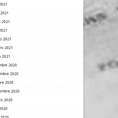
 2021
 2021
 2021
 2021
o 2021
ro 2021
o 2021
embre 2020
embre 2020
bre 2020
iembre 2020
to 2020
 2020
 2020