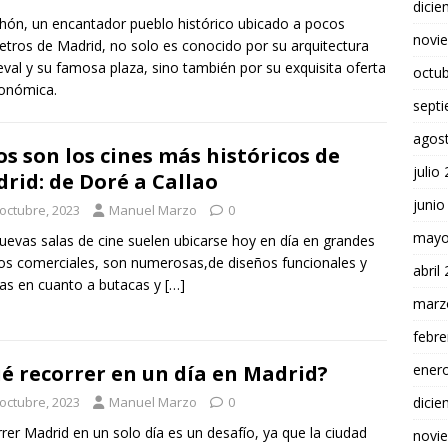
dici
hón, un encantador pueblo histórico ubicado a pocos
novi
etros de Madrid, no solo es conocido por su arquitectura
val y su famosa plaza, sino también por su exquisita oferta
octu
onómica.
sept
agos
os son los cines más históricos de
julio
rid: de Doré a Callao
junio
 octubre, 2023
Manuel Marzo
0
mayo
uevas salas de cine suelen ubicarse hoy en día en grandes
os comerciales, son numerosas,de diseños funcionales y
abril
as en cuanto a butacas y
[…]
marz
febre
é recorrer en un día en Madrid?
ener
 octubre, 2023
Manuel Marzo
0
dici
rer Madrid en un solo día es un desafío, ya que la ciudad
novi