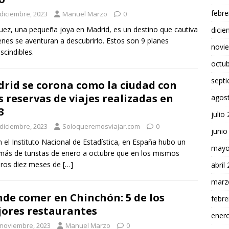
febre
 diciembre, 2023
Manuel Marzo
0
uez, una pequeña joya en Madrid, es un destino que cautiva
dici
enes se aventuran a descubrirlo. Estos son 9 planes
novi
scindibles.
octu
sept
rid se corona como la ciudad con
 reservas de viajes realizadas en
agos
3
julio
 diciembre, 2023
Soloqueremosviajar.com
0
junio
 el Instituto Nacional de Estadística, en España hubo un
mayo
ás de turistas de enero a octubre que en los mismos
eros diez meses de
[…]
abril
marz
de comer en Chinchón: 5 de los
febre
ores restaurantes
ener
 noviembre, 2023
Manuel Marzo
0