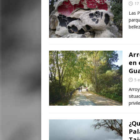
17
Las P
parqu
belle
Arr
en 
Gu
5 
Arroy
situa
privi
¿Qu
Pal
Taj