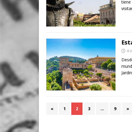
tiene
visita
Est
4 
Desde
mund
Jardi
«
1
2
3
…
9
»