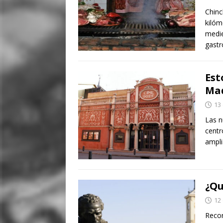
Chinc
kilóm
medie
gastr
Est
Mad
13
Las n
centr
ampli
¿Qu
12
Recor