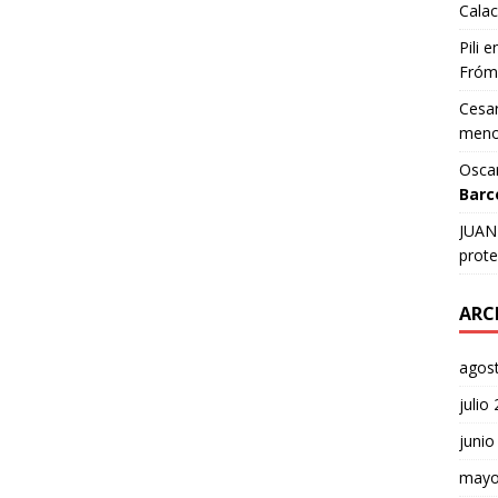
Calac
Pili
e
Fróm
Cesar
meno
Osca
Barc
JUAN 
prote
ARC
agos
julio
junio
mayo