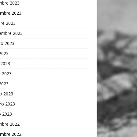
embre 2023
embre 2023
bre 2023
iembre 2023
to 2023
 2023
 2023
 2023
 2023
o 2023
ro 2023
o 2023
embre 2022
embre 2022