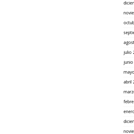
dici
novi
octu
sept
agos
julio
junio
mayo
abril
marz
febre
ener
dici
novi