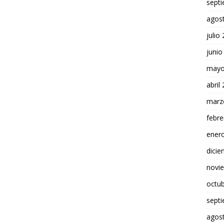
sept
agos
julio
junio
mayo
abril
marz
febre
ener
dici
novi
octu
sept
agos