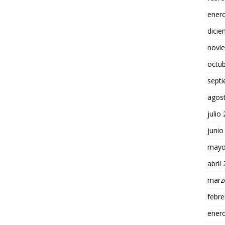
ener
dici
novi
octu
sept
agos
julio
junio
mayo
abril
marz
febre
ener