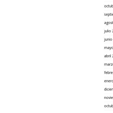
octu
sept
agos
julio
junio
mayo
abril
marz
febre
ener
dici
novi
octu