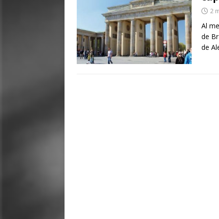
2 
Al me
de Br
de A