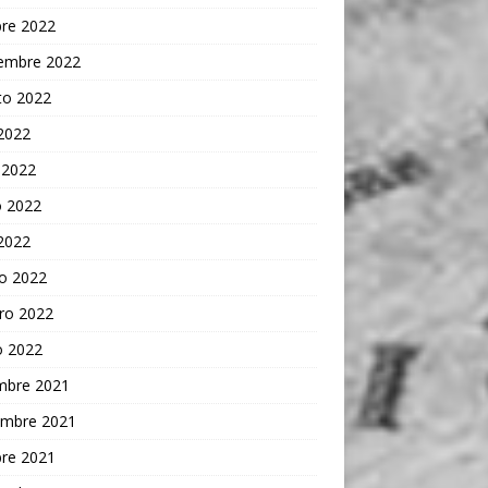
bre 2022
iembre 2022
to 2022
 2022
 2022
 2022
 2022
o 2022
ro 2022
o 2022
embre 2021
embre 2021
bre 2021