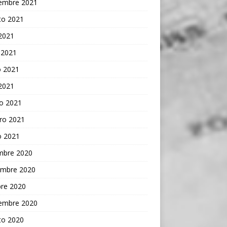
iembre 2021
to 2021
 2021
 2021
 2021
 2021
o 2021
ro 2021
o 2021
embre 2020
embre 2020
bre 2020
iembre 2020
to 2020