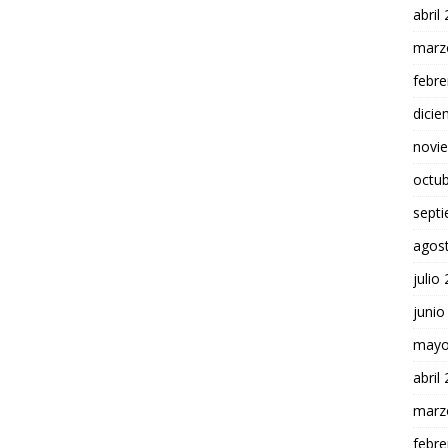
abril
marz
febre
dici
novi
octu
sept
agos
julio
junio
mayo
abril
marz
febre