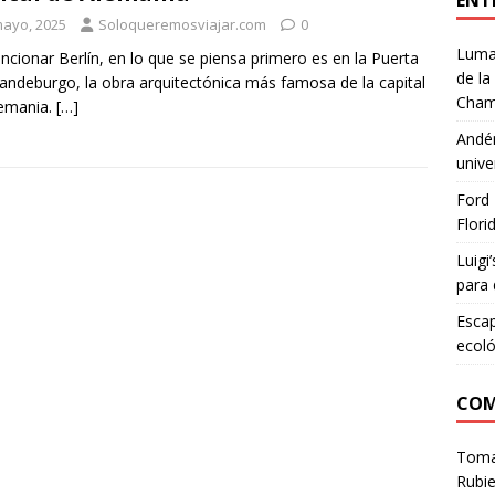
ENT
mayo, 2025
Soloqueremosviajar.com
0
Lumar
ncionar Berlín, en lo que se piensa primero es en la Puerta
de la
andeburgo, la obra arquitectónica más famosa de la capital
Cham
lemania.
[…]
Andén
unive
Ford 
Flori
Luigi
para 
Escap
ecoló
COM
Tom
Rubie