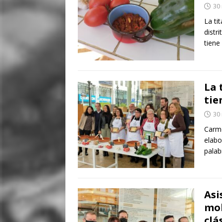
30
La ti
distr
tiene
La 
tie
30
Carme
elabo
palab
Asi
mol
clá