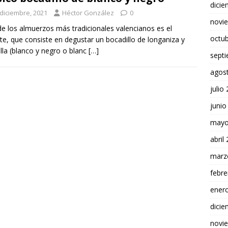
dici
 diciembre, 2021
Héctor González
0
novi
e los almuerzos más tradicionales valencianos es el
octu
te, que consiste en degustar un bocadillo de longaniza y
lla (blanco y negro o blanc
[…]
sept
agos
julio
junio
mayo
abril
marz
febre
ener
dici
novi