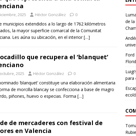
ENT
enciana
diciembre, 2025
Héctor González
0
Lumar
de la
 municipios extendidos a lo largo de 1762 kilómetros
Cham
ados, la mayor superficie comarcal de la Comunitat
ciana. Les aúna su ubicación, en el interior
[…]
Andén
unive
Ford 
bocadillo que recupera el ‘blanquet’
Flori
enciano
Luigi
 octubre, 2025
Héctor González
0
para 
nominado ‘blanquet’ constituye una elaboración alimentaria
Escap
orma de morcilla blancay se confecciona a base de magro
ecoló
rdo, piñones, huevo o especias. Forma
[…]
COM
de de mercaderes con festival de
Tom
ores en Valencia
Rubie