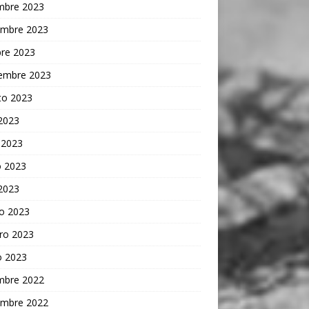
embre 2023
embre 2023
bre 2023
iembre 2023
to 2023
 2023
 2023
 2023
 2023
o 2023
ro 2023
o 2023
embre 2022
embre 2022