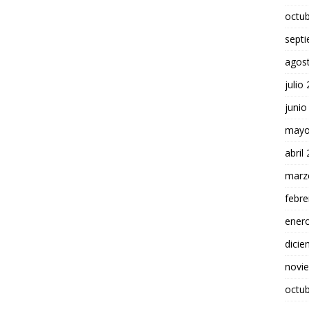
octu
sept
agos
julio
junio
mayo
abril
marz
febre
ener
dici
novi
octu