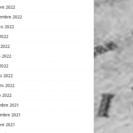
bre 2022
iembre 2022
to 2022
 2022
 2022
 2022
 2022
o 2022
ro 2022
o 2022
embre 2021
embre 2021
bre 2021