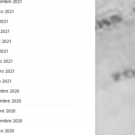
iembre 2021
to 2021
 2021
 2021
 2021
 2021
o 2021
ro 2021
o 2021
embre 2020
embre 2020
bre 2020
iembre 2020
to 2020