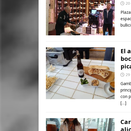
20
Plaza
espac
bulli
El 
boc
pic
29
Gambo
princ
con p
[…]
Car
ali