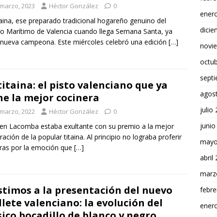
 marzo, 2023
Héctor González
0
ener
taina, ese preparado tradicional hogareño genuino del
dici
ito Marítimo de Valencia cuando llega Semana Santa, ya
 nueva campeona. Este miércoles celebró una edición
[…]
novi
octu
sept
titaina: el pisto valenciano que ya
agos
ne la mejor cocinera
julio
 marzo, 2022
Héctor González
0
junio
n Lacomba estaba exultante con su premio a la mejor
ración de la popular titaina. Al principio no lograba proferir
mayo
ras por la emoción que
[…]
abril
marz
stimos a la presentación del nuevo
febre
lete valenciano: la evolución del
ener
sico bocadillo de blanco y negro