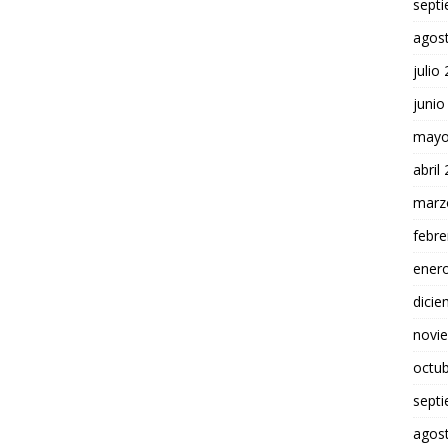
sept
agos
julio
junio
mayo
abril
marz
febre
ener
dici
novi
octu
sept
agos