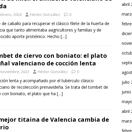
abril
da
marz
febrero, 2024
Héctor González
0
 de caballo para recuperar el clásico filete de la huerta de
febre
cia que tanto alimentaba aagricultores y familias y de
dici
ocido aporte proteínico. Hecho
[…]
novi
octu
bet de ciervo con boniato: el plato
ñal valenciano de cocción lenta
sept
 noviembre, 2023
Héctor González
0
agos
ción lenta y acompañado por el tubérculo clásico
julio
ciano de recolección prenavideña. Se trata del tombet de
junio
o con boniato, el plato que ha
[…]
mayo
abril
mejor titaina de Valencia cambia de
marz
rio
febre