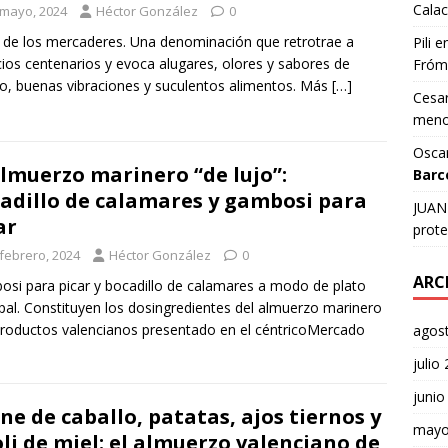
Calac
 mayo, 2024
Héctor González
0
 de los mercaderes. Una denominación que retrotrae a
Pili
e
ios centenarios y evoca alugares, olores y sabores de
Fróm
cio, buenas vibraciones y suculentos alimentos. Más
[…]
Cesar
meno
Osca
almuerzo marinero “de lujo”:
Barc
adillo de calamares y gambosi para
JUAN 
ar
prote
 febrero, 2024
Héctor González
0
ARC
si para picar y bocadillo de calamares a modo de plato
ipal. Constituyen los dosingredientes del almuerzo marinero
roductos valencianos presentado en el céntricoMercado
agos
julio
junio
ne de caballo, patatas, ajos tiernos y
mayo
oli de miel: el almuerzo valenciano de