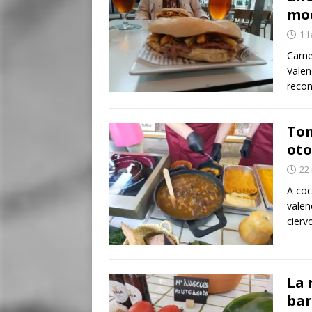
mo
1 
Carne
Valen
recon
Tom
oto
22
A coc
valen
cierv
La 
bar