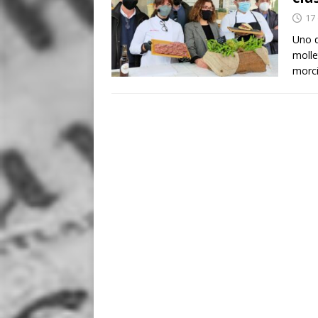
17
Uno d
molle
morci