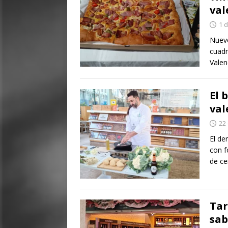
val
1 
Nueve
cuadr
Valen
El 
val
22
El de
con f
de ce
Tar
sab