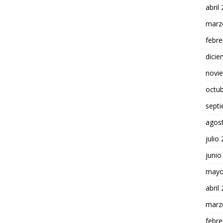
abril
marz
febre
dici
novi
octu
sept
agos
julio
junio
mayo
abril
marz
febre