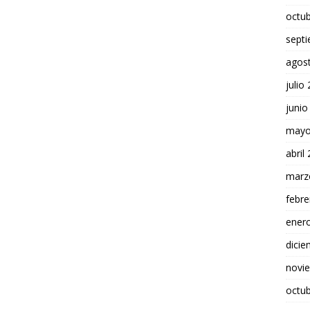
octu
sept
agos
julio
junio
mayo
abril
marz
febre
ener
dici
novi
octu