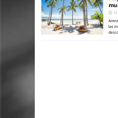
mu
13
Arena
las m
desco