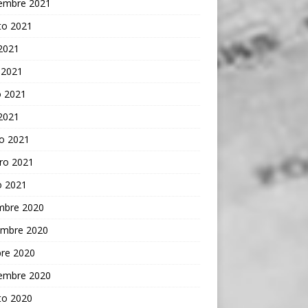
iembre 2021
to 2021
 2021
 2021
 2021
 2021
o 2021
ro 2021
o 2021
embre 2020
embre 2020
bre 2020
iembre 2020
to 2020