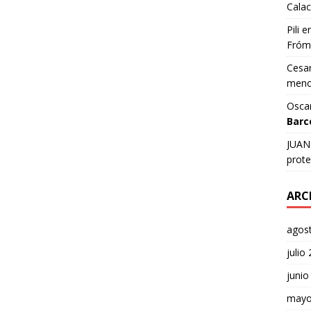
Calac
Pili
e
Fróm
Cesar
meno
Osca
Barc
JUAN 
prote
ARC
agos
julio
junio
mayo