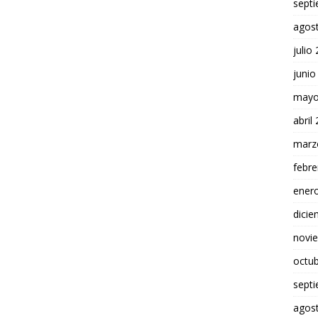
sept
agos
julio
junio
mayo
abril
marz
febre
ener
dici
novi
octu
sept
agos