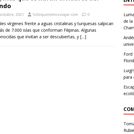
ENT
ndo
 octubre, 2021
Soloqueremosviajar.com
0
Lumar
de la
les vírgenes frente a aguas cristalinas y turquesas salpican
Cham
ás de 7.000 islas que conforman Filipinas. Algunas
nocidas que invitan a ser descubiertas, y
[…]
Andén
unive
Ford 
Flori
Luigi
para 
Escap
ecoló
COM
Tom
Rubie