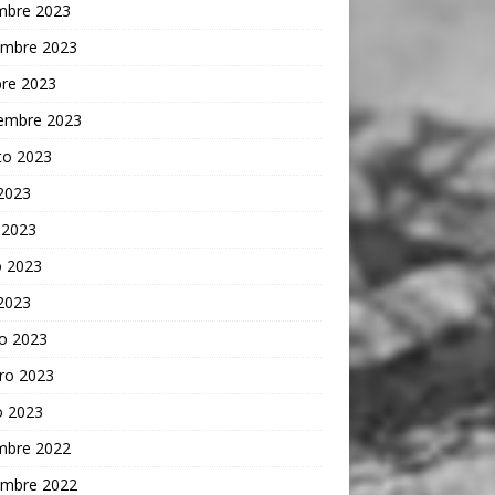
embre 2023
embre 2023
bre 2023
iembre 2023
to 2023
 2023
 2023
 2023
 2023
o 2023
ro 2023
o 2023
embre 2022
embre 2022