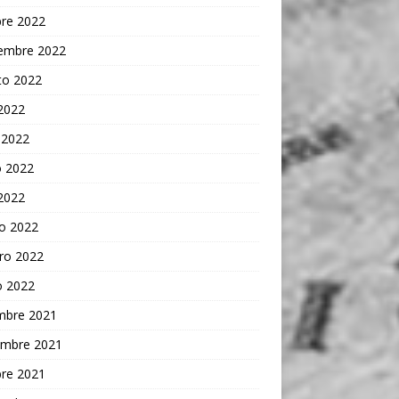
bre 2022
iembre 2022
to 2022
 2022
 2022
 2022
 2022
o 2022
ro 2022
o 2022
embre 2021
embre 2021
bre 2021