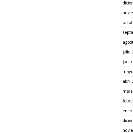
dici
novi
octu
sept
agos
julio
junio
mayo
abril
marz
febre
ener
dici
novi