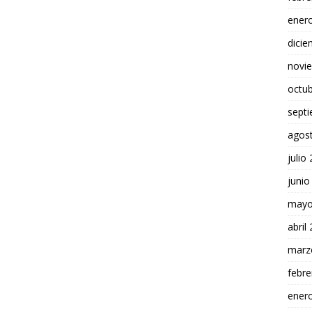
ener
dici
novi
octu
sept
agos
julio
junio
mayo
abril
marz
febre
ener