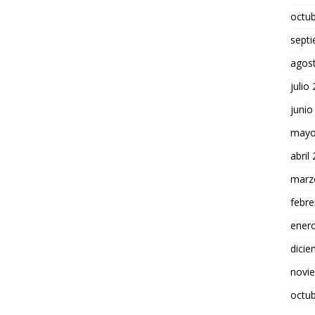
octu
sept
agos
julio
junio
mayo
abril
marz
febre
ener
dici
novi
octu