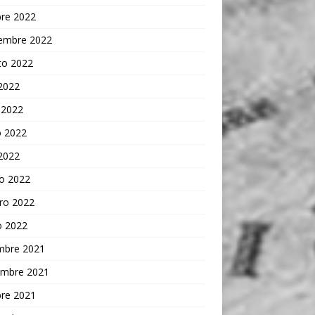
bre 2022
iembre 2022
to 2022
 2022
 2022
 2022
 2022
o 2022
ro 2022
o 2022
embre 2021
embre 2021
bre 2021