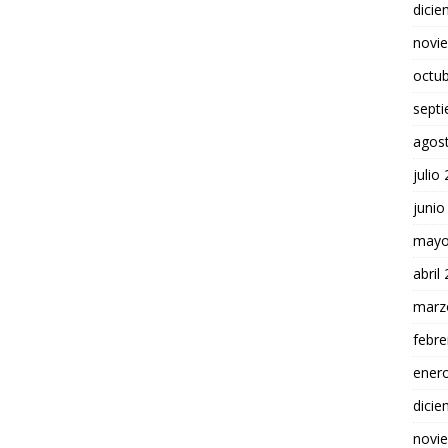
dici
novi
octu
sept
agos
julio
junio
mayo
abril
marz
febre
ener
dici
novi