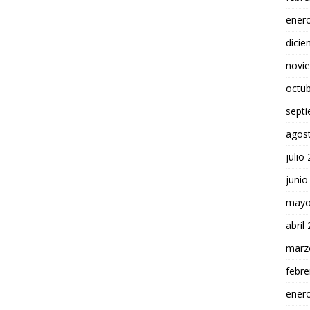
ener
dici
novi
octu
sept
agos
julio
junio
mayo
abril
marz
febre
ener