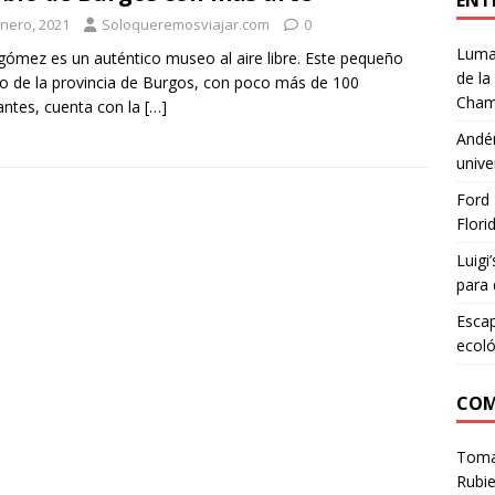
ENT
enero, 2021
Soloqueremosviajar.com
0
Lumar
ngómez es un auténtico museo al aire libre. Este pequeño
de la
o de la provincia de Burgos, con poco más de 100
Cham
antes, cuenta con la
[…]
Andén
unive
Ford 
Flori
Luigi
para 
Escap
ecoló
COM
Tom
Rubie