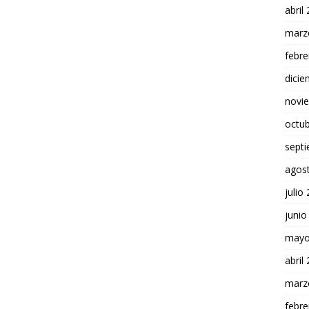
abril
marz
febre
dici
novi
octu
sept
agos
julio
junio
mayo
abril
marz
febre