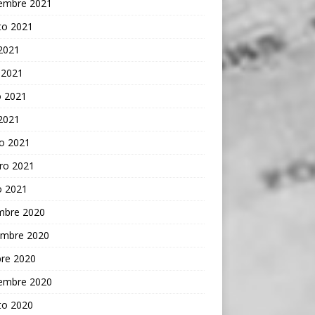
iembre 2021
to 2021
 2021
 2021
 2021
 2021
o 2021
ro 2021
o 2021
embre 2020
embre 2020
bre 2020
iembre 2020
to 2020