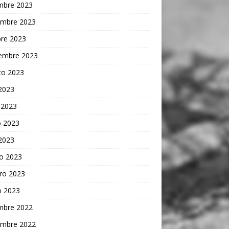
embre 2023
embre 2023
bre 2023
iembre 2023
to 2023
 2023
 2023
 2023
 2023
o 2023
ro 2023
o 2023
embre 2022
embre 2022