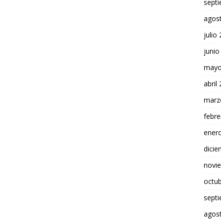
sept
agos
julio
junio
mayo
abril
marz
febre
ener
dici
novi
octu
sept
agos