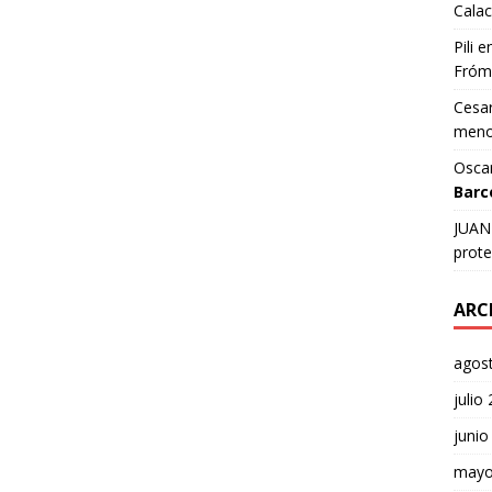
Calac
Pili
e
Fróm
Cesar
meno
Osca
Barc
JUAN 
prote
ARC
agos
julio
junio
mayo