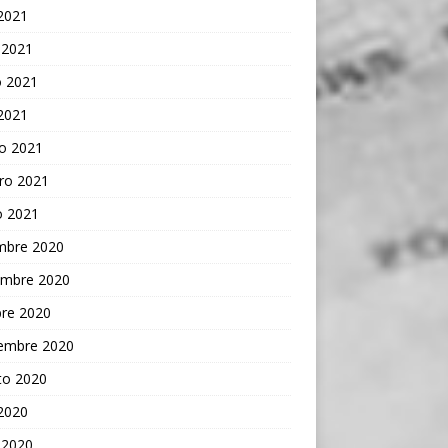
 2021
 2021
 2021
 2021
o 2021
ro 2021
o 2021
embre 2020
embre 2020
bre 2020
iembre 2020
to 2020
 2020
 2020