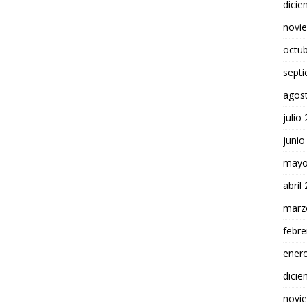
dici
novi
octu
sept
agos
julio
junio
mayo
abril
marz
febre
ener
dici
novi