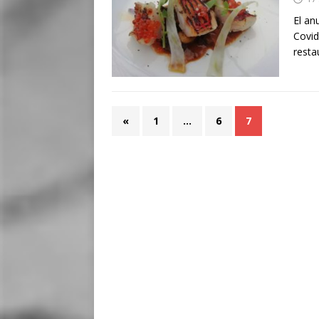
El an
Covid
resta
«
1
…
6
7