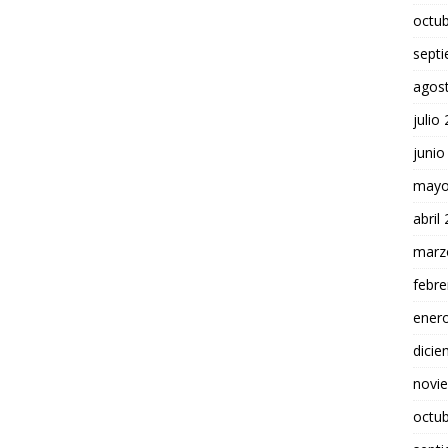
octu
sept
agos
julio
junio
mayo
abril
marz
febre
ener
dici
novi
octu