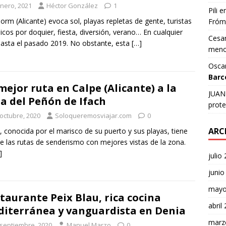
enero, 2021
Héctor González
1
Pili
e
orm (Alicante) evoca sol, playas repletas de gente, turistas
Fróm
nicos por doquier, fiesta, diversión, verano… En cualquier
Cesar
asta el pasado 2019. No obstante, esta
[…]
meno
Osca
Barc
mejor ruta en Calpe (Alicante) a la
JUAN 
a del Peñón de Ifach
prote
 octubre, 2020
Soloqueremosviajar.com
0
ARC
, conocida por el marisco de su puerto y sus playas, tiene
e las rutas de senderismo con mejores vistas de la zona.
]
julio
junio
mayo
taurante Peix Blau, rica cocina
abril
iterránea y vanguardista en Denia
marz
 septiembre, 2020
Manuel Marzo
0