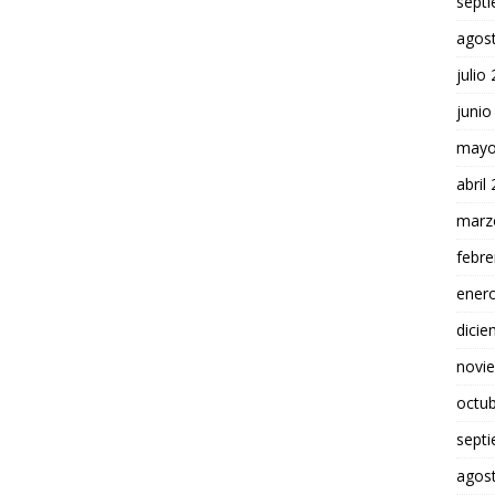
sept
agos
julio
junio
mayo
abril
marz
febre
ener
dici
novi
octu
sept
agos