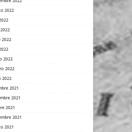
iembre 2022
to 2022
 2022
 2022
 2022
 2022
o 2022
ro 2022
o 2022
embre 2021
embre 2021
bre 2021
iembre 2021
to 2021