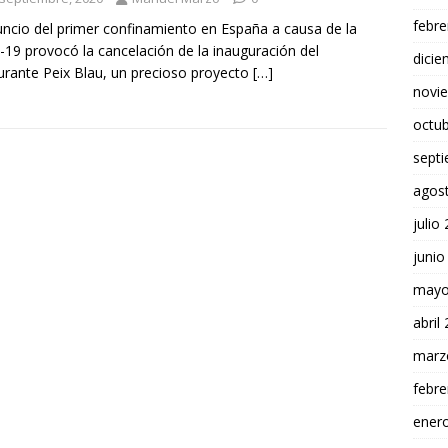
febre
uncio del primer confinamiento en España a causa de la
-19 provocó la cancelación de la inauguración del
dici
urante Peix Blau, un precioso proyecto
[…]
novi
octu
sept
agos
julio
junio
mayo
abril
marz
febre
ener