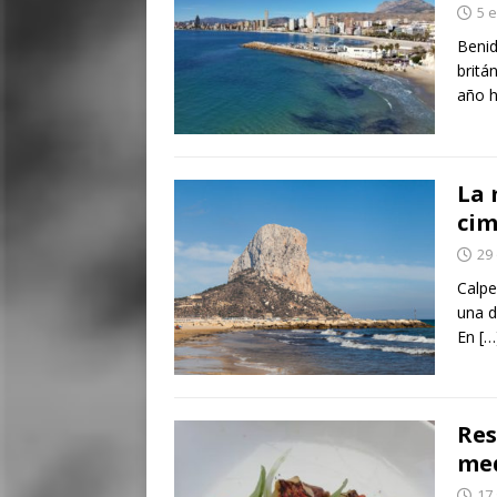
5 
Benid
britá
año h
La 
cim
29
Calpe
una d
En
[…
Res
med
17