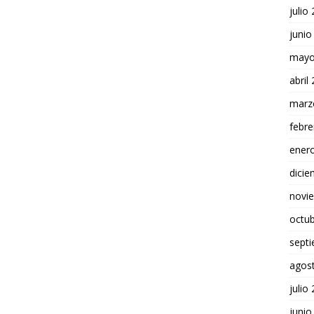
julio
junio
mayo
abril
marz
febre
ener
dici
novi
octu
sept
agos
julio
junio