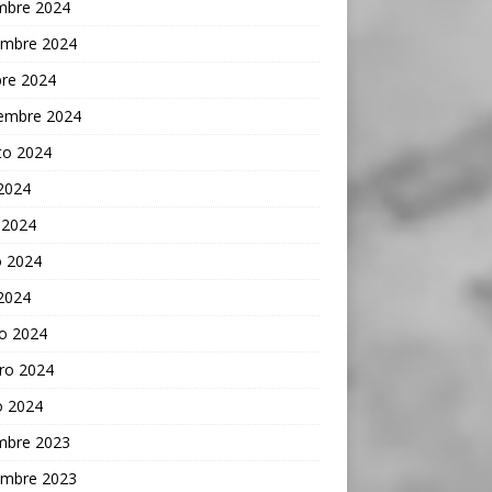
embre 2024
embre 2024
bre 2024
iembre 2024
to 2024
 2024
 2024
 2024
 2024
o 2024
ro 2024
o 2024
embre 2023
embre 2023