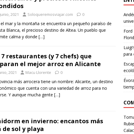
ENT
ondidos
junio, 2021
Soloqueremosviajar.com
0
Andén
unive
 el mar y la montaña se encuentra un pequeño paraíso de
sta Blanca, el precioso destino de Altea. Un pueblo que
Ford 
mite calma y donde
[…]
Flori
Luigi
para 
 7 restaurantes (y 7 chefs) que
paran el mejor arroz en Alicante
Escap
ecoló
unio, 2021
Macu Llorente
0
Évora
ovincia más arrocera tiene un nombre: Alicante, un destino
tiem
onómico que cuenta con una variedad de arroz para no
irse. Y aunque mucha gente
[…]
COM
Tom
idorm en invierno: encantos más
Rubie
á de sol y playa
Calac