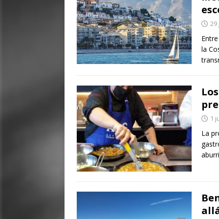
esc
29 
Entre
la Co
trans
Los
pre
1 j
La pr
gastr
aburr
Ben
all