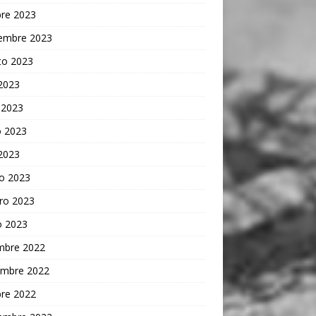
bre 2023
iembre 2023
to 2023
 2023
 2023
 2023
 2023
o 2023
ro 2023
o 2023
embre 2022
embre 2022
bre 2022