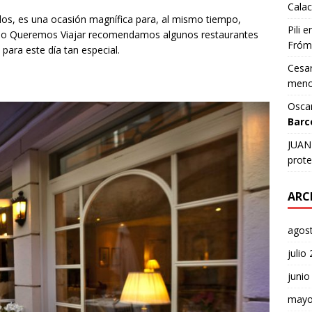
Calac
ados, es una ocasión magnífica para, al mismo tiempo,
Pili
e
Solo Queremos Viajar recomendamos algunos restaurantes
Fróm
para este día tan especial.
Cesar
meno
Osca
Barc
JUAN 
prote
ARC
agos
julio
junio
mayo