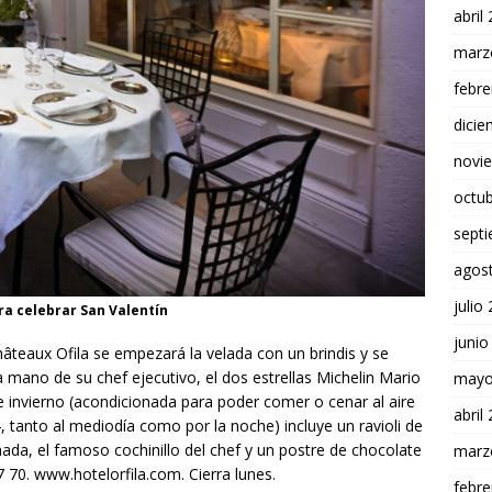
abril
marz
febre
dici
novi
octu
sept
agos
julio
ara celebrar San Valentín
junio
hâteaux Ofila se empezará la velada con un brindis y se
a mano de su chef ejecutivo, el dos estrellas Michelin Mario
mayo
de invierno (acondicionada para poder comer o cenar al aire
abril
14, tanto al mediodía como por la noche) incluye un ravioli de
ada, el famoso cochinillo del chef y un postre de chocolate
marz
 77 70. www.hotelorfila.com. Cierra lunes.
febre