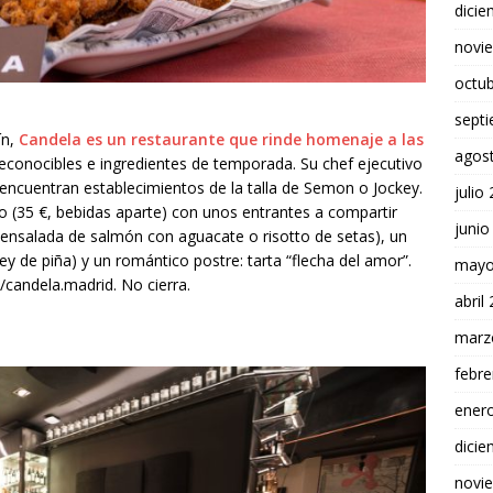
dici
novi
octu
sept
ín,
Candela es un restaurante que rinde homenaje a las
agos
reconocibles e ingredientes de temporada. Su chef ejecutivo
 encuentran establecimientos de la talla de Semon o Jockey.
julio
o (35 €, bebidas aparte) con unos entrantes a compartir
junio
 (ensalada de salmón con aguacate o risotto de setas), un
ney de piña) y un romántico postre: tarta “flecha del amor”.
mayo
//candela.madrid. No cierra.
abril
marz
febre
ener
dici
novi