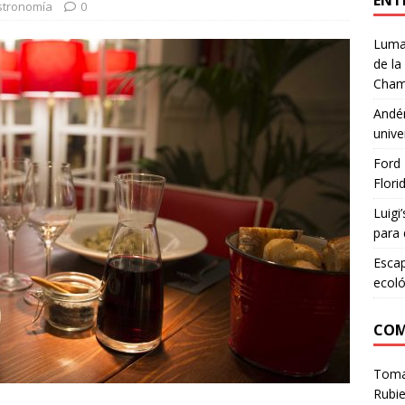
ENT
tronomía
0
Lumar
de la
Cham
Andén
unive
Ford 
Flori
Luigi
para 
Escap
ecoló
COM
Tom
Rubie