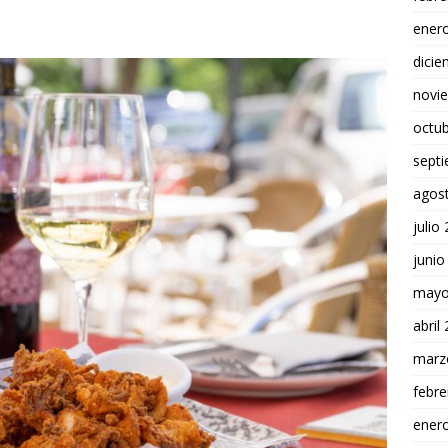
ener
dici
novi
octu
sept
agos
julio
junio
mayo
abril
marz
febre
ener