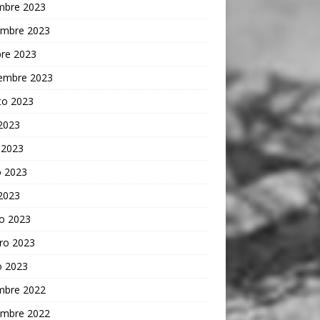
embre 2023
embre 2023
bre 2023
iembre 2023
to 2023
 2023
 2023
 2023
 2023
o 2023
ro 2023
o 2023
embre 2022
embre 2022