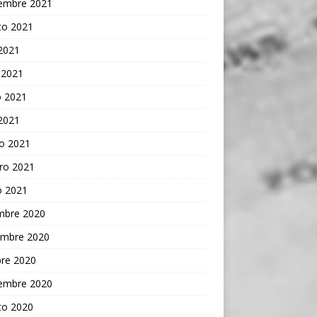
iembre 2021
to 2021
 2021
 2021
 2021
 2021
o 2021
ro 2021
o 2021
embre 2020
embre 2020
bre 2020
iembre 2020
to 2020