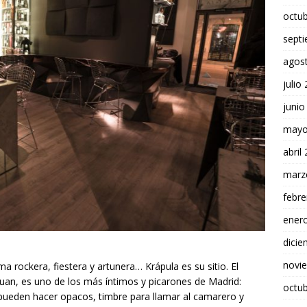
octu
sept
agos
julio
junio
mayo
abril
marz
febre
ener
dici
novi
ma rockera, fiestera y artunera… Krápula es su sitio. El
Juan, es uno de los más íntimos y picarones de Madrid:
octu
e pueden hacer opacos, timbre para llamar al camarero y