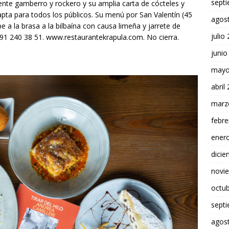
sept
nte gamberro y rockero y su amplia carta de cócteles y
pta para todos los públicos. Su menú por San Valentín (45
agos
pe a la brasa a la bilbaína con causa limeña y jarrete de
julio
.: 91 240 38 51. www.restaurantekrapula.com. No cierra.
junio
mayo
abril
marz
febre
ener
dici
novi
octu
sept
agos