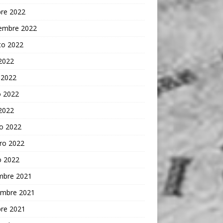
bre 2022
iembre 2022
to 2022
 2022
 2022
 2022
 2022
o 2022
ro 2022
o 2022
embre 2021
embre 2021
bre 2021