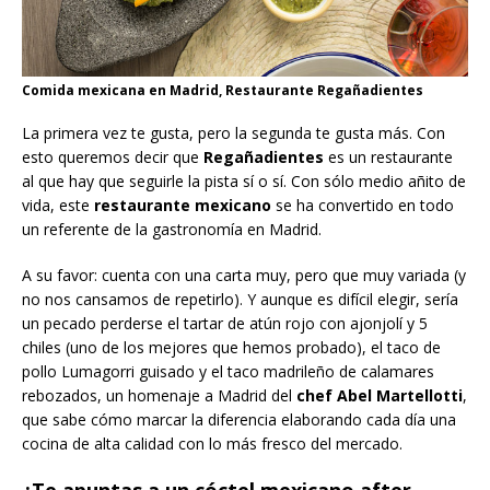
Comida mexicana en Madrid, Restaurante Regañadientes
La primera vez te gusta, pero la segunda te gusta más. Con
esto queremos decir que
Regañadientes
es un restaurante
al que hay que seguirle la pista sí o sí. Con sólo medio añito de
vida, este
restaurante mexicano
se ha convertido en todo
un referente de la gastronomía en Madrid.
A su favor: cuenta con una carta muy, pero que muy variada (y
no nos cansamos de repetirlo). Y aunque es difícil elegir, sería
un pecado perderse el tartar de atún rojo con ajonjolí y 5
chiles (uno de los mejores que hemos probado), el taco de
pollo Lumagorri guisado y el taco madrileño de calamares
rebozados, un homenaje a Madrid del
chef Abel Martellotti
,
que sabe cómo marcar la diferencia elaborando cada día una
cocina de alta calidad con lo más fresco del mercado.
¿Te apuntas a un cóctel mexicano after-