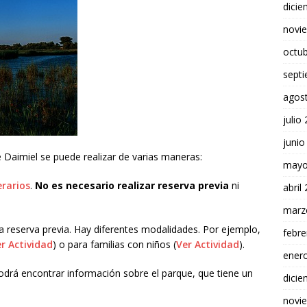
dici
novi
octu
sept
agos
julio
junio
e Daimiel se puede realizar de varias maneras:
mayo
erarios
.
No es necesario realizar reserva previa
ni
abril
marz
ta reserva previa. Hay diferentes modalidades. Por ejemplo,
febre
r Actividad
) o para familias con niños (
Ver Actividad
).
ener
odrá encontrar información sobre el parque, que tiene un
dici
novi