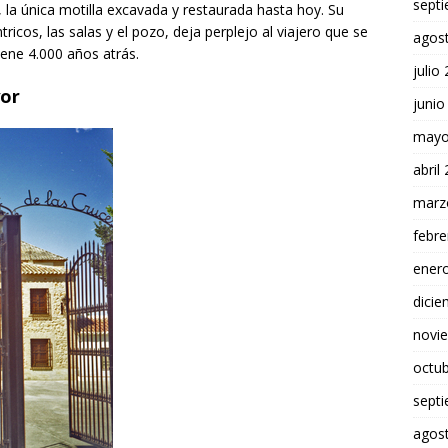
sept
 la única motilla excavada y restaurada hasta hoy. Su
icos, las salas y el pozo, deja perplejo al viajero que se
agos
ene 4.000 años atrás.
julio
yor
junio
mayo
abril
marz
febre
ener
dici
novi
octu
sept
agos