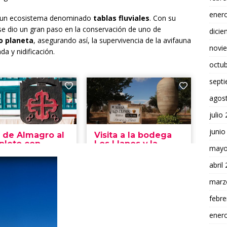
ener
un ecosistema denominado
tablas fluviales
. Con su
e dio un gran paso en la conservación de uno de
dici
o planeta
, asegurando así, la supervivencia de la avifauna
novi
a y nidificación.
octu
sept
agos
julio
junio
mayo
abril
marz
febre
ener