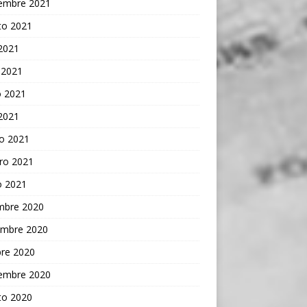
iembre 2021
to 2021
 2021
 2021
 2021
 2021
o 2021
ro 2021
o 2021
embre 2020
embre 2020
bre 2020
iembre 2020
to 2020