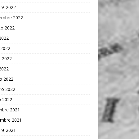
bre 2022
iembre 2022
to 2022
 2022
 2022
 2022
 2022
o 2022
ro 2022
o 2022
embre 2021
embre 2021
bre 2021