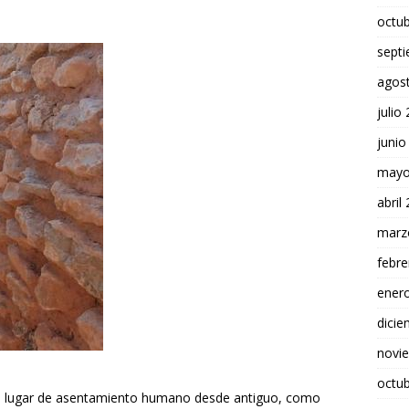
octu
sept
agos
julio
junio
mayo
abril
marz
febre
ener
dici
novi
octu
fue lugar de asentamiento humano desde antiguo, como