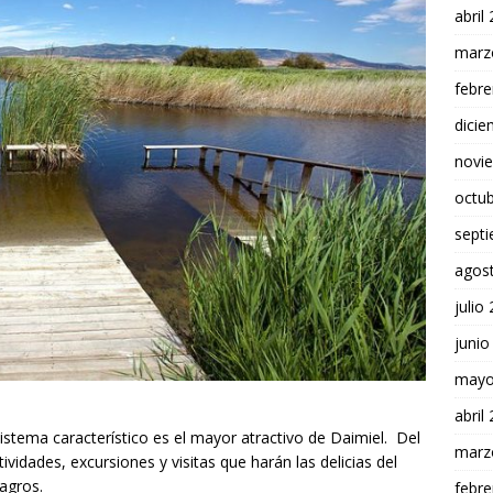
abril
marz
febre
dici
novi
octu
sept
agos
julio
junio
mayo
abril
istema característico es el mayor atractivo de Daimiel. Del
marz
vidades, excursiones y visitas que harán las delicias del
lagros.
febre