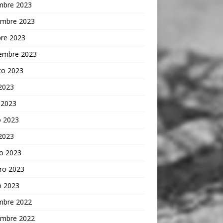
embre 2023
embre 2023
bre 2023
iembre 2023
to 2023
 2023
 2023
 2023
 2023
o 2023
ro 2023
o 2023
embre 2022
embre 2022