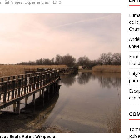
ENT
m
Viajes
,
Experiencias
0
Lumar
de la
Cham
Andén
unive
Ford 
Flori
Luigi
para 
Escap
ecoló
COM
Tom
Rubie
dad Real). Autor: Wikipedia.