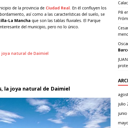
Calac
nicipio de la provincia de
Ciudad Real
.
En él confluyen los
Pili
e
bordamiento, así como a las características del suelo, se
Fróm
illa-La Mancha
que son las tablas fluviales. El Parque
nteresante del municipio, pero no lo único.
Cesar
meno
Osca
Barc
a joya natural de Daimiel
JUAN 
prote
ARC
, la joya natural de Daimiel
agos
julio
junio
mayo