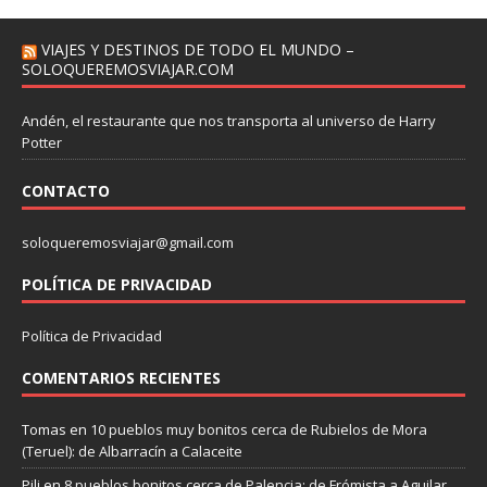
VIAJES Y DESTINOS DE TODO EL MUNDO –
SOLOQUEREMOSVIAJAR.COM
Andén, el restaurante que nos transporta al universo de Harry
Potter
CONTACTO
soloqueremosviajar@gmail.com
POLÍTICA DE PRIVACIDAD
Política de Privacidad
COMENTARIOS RECIENTES
Tomas
en
10 pueblos muy bonitos cerca de Rubielos de Mora
(Teruel): de Albarracín a Calaceite
Pili
en
8 pueblos bonitos cerca de Palencia: de Frómista a Aguilar