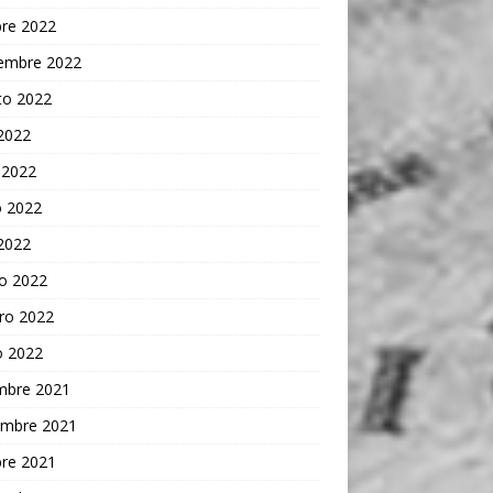
bre 2022
iembre 2022
to 2022
 2022
 2022
 2022
 2022
o 2022
ro 2022
o 2022
embre 2021
embre 2021
bre 2021