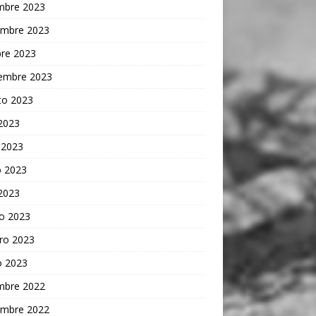
embre 2023
embre 2023
bre 2023
iembre 2023
to 2023
 2023
 2023
 2023
 2023
o 2023
ro 2023
o 2023
embre 2022
embre 2022