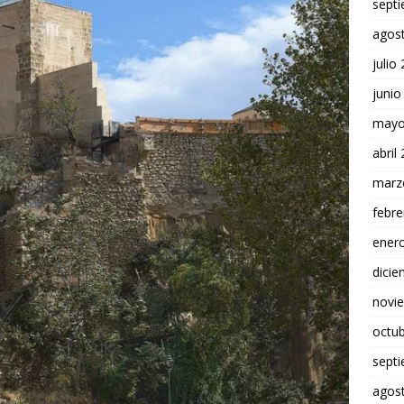
sept
agos
julio
junio
mayo
abril
marz
febre
ener
dici
novi
octu
sept
agos