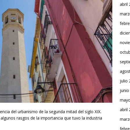
abril
marz
febre
dici
novi
octu
sept
agos
julio
junio
mayo
abril
encia del urbanismo de la segunda mitad del siglo XIX.
algunos rasgos de la importancia que tuvo la industria
marz
febre