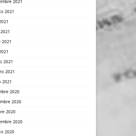
iembre 2021
to 2021
 2021
 2021
 2021
 2021
o 2021
ro 2021
o 2021
embre 2020
embre 2020
bre 2020
iembre 2020
to 2020