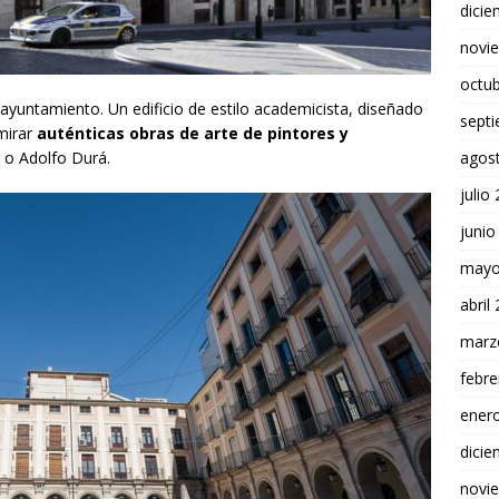
dici
novi
octu
ayuntamiento. Un edificio de estilo academicista, diseñado
sept
mirar
auténticas obras de arte de pintores y
 o Adolfo Durá.
agos
julio
junio
mayo
abril
marz
febre
ener
dici
novi