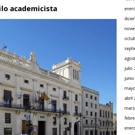
ilo academicista
ener
dici
novi
octu
sept
agos
julio
junio
mayo
abril
marz
febre
ener