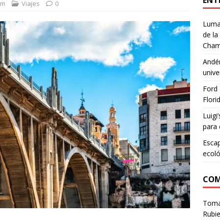
ENT
om
Viajes
0
Lumar
de la
Cham
Andén
unive
Ford 
Flori
Luigi
para 
Escap
ecoló
COM
Tom
Rubie