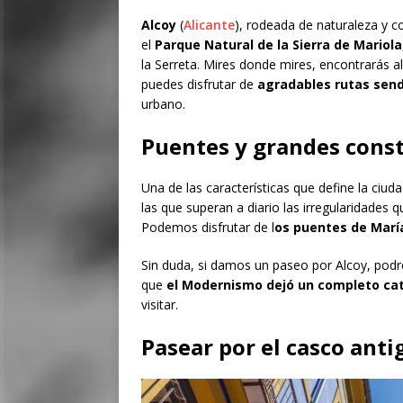
Alcoy
(
Alicante
), rodeada de naturaleza y c
el
Parque Natural de la Sierra de Mariola
la Serreta. Mires donde mires, encontrarás al
puedes disfrutar de
agradables rutas send
urbano.
Puentes y grandes cons
Una de las características que define la ciu
las que superan a diario las irregularidades q
Podemos disfrutar de l
os puentes de María 
Sin duda, si damos un paseo por Alcoy, podr
que
el Modernismo dejó un completo ca
visitar.
Pasear por el casco anti