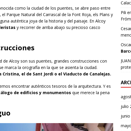
Calac
onocida como la ciudad de los puentes, se abre paso entre
Pili
e
, el Parque Natural del Carrascal de la Font Roja, els Plans y
Fróm
guna auténtica joya de la historia y del paisaje. En Alcoy
eristas
y recorrer de arriba abajo su precioso casco
Cesar
meno
Osca
trucciones
Barc
JUAN 
dad de Alcoy son sus puentes, grandes construcciones con
prote
ue marca la orografía en la que se asienta la ciudad.
Cristina, el de Sant Jordi o el Viaducto de Canalejas.
ARC
emos encontrar auténticos tesoros de la arquitectura. Y es
tálogo de edificios y monumentos
que merece la pena
agos
julio
guo
junio
mayo