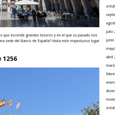
octu
sept
agos
julio
cios que esconde grandes tesoros y en el que su pasado nos
junio
una sede del Banco de España? Visita este majestuoso lugar
mayo
e 1256
abril
marz
febre
ener
dici
novi
octu