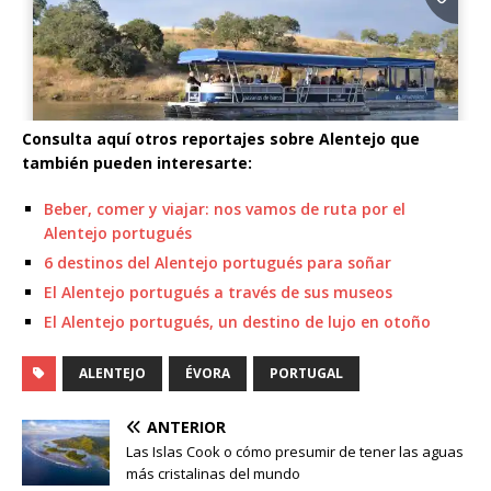
Consulta aquí otros reportajes sobre Alentejo que
también pueden interesarte:
Beber, comer y viajar: nos vamos de ruta por el
Alentejo portugués
6 destinos del Alentejo portugués para soñar
El Alentejo portugués a través de sus museos
El Alentejo portugués, un destino de lujo en otoño
ALENTEJO
ÉVORA
PORTUGAL
ANTERIOR
Las Islas Cook o cómo presumir de tener las aguas
más cristalinas del mundo