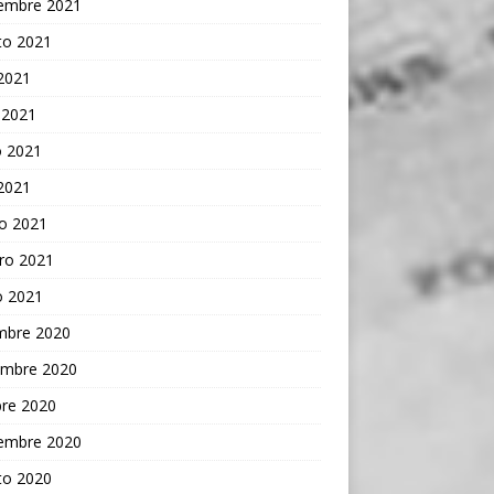
iembre 2021
to 2021
 2021
 2021
 2021
 2021
o 2021
ro 2021
o 2021
embre 2020
embre 2020
bre 2020
iembre 2020
to 2020