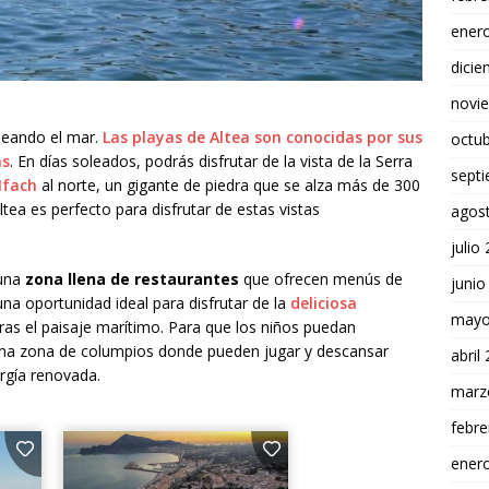
ener
dici
novi
deando el mar.
Las playas de Altea son conocidas por sus
octu
as
. En días soleados, podrás disfrutar de la vista de la Serra
sept
Ifach
al norte, un gigante de piedra que se alza más de 300
tea es perfecto para disfrutar de estas vistas
agos
julio
 una
zona llena de restaurantes
que ofrecen menús de
junio
una oportunidad ideal para disfrutar de la
deliciosa
mayo
as el paisaje marítimo. Para que los niños puedan
na zona de columpios donde pueden jugar y descansar
abril
rgía renovada.
marz
febre
ener