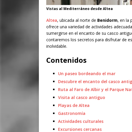
Vistas al Mediterráneo desde Altea
Altea
, ubicada al norte de
Benidorm
, en la
ofrece una variedad de actividades adecuadas
sumergirse en el encanto de su casco antiguo
contaremos los secretos para disfrutar de es
inolvidable.
Contenidos
Un paseo bordeando el mar
Descubre el encanto del casco anti
Ruta al Faro de Albir y el Parque Na
Visita al casco antiguo
Playas de Altea
Gastronomía
Actividades culturales
Excursiones cercanas