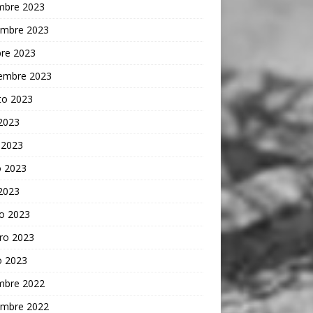
embre 2023
embre 2023
bre 2023
iembre 2023
to 2023
 2023
 2023
 2023
 2023
o 2023
ro 2023
o 2023
embre 2022
embre 2022