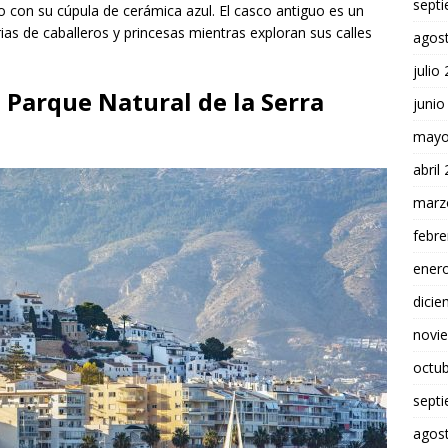
sept
co con su cúpula de cerámica azul. El casco antiguo es un
ias de caballeros y princesas mientras exploran sus calles
agos
julio
l Parque Natural de la Serra
junio
mayo
abril
marz
febre
ener
dici
novi
octu
sept
agos