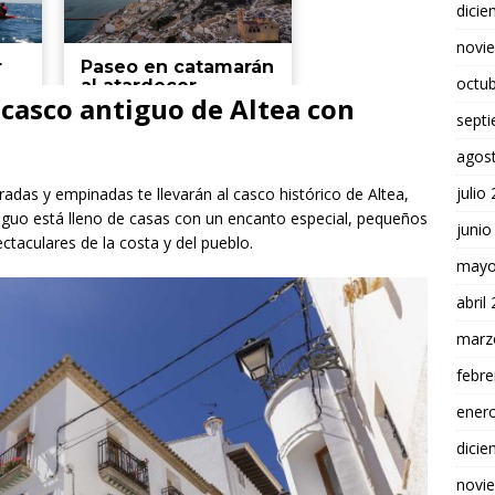
dici
novi
octu
 casco antiguo de Altea con
sept
agos
julio
adas y empinadas te llevarán al casco histórico de Altea,
tiguo está lleno de casas con un encanto especial, pequeños
junio
ctaculares de la costa y del pueblo.
mayo
abril
marz
febre
ener
dici
novi