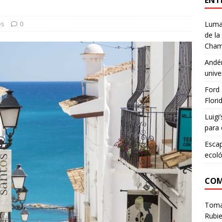
ENT
es
0
Lumar
de la
Cham
Andén
unive
Ford 
Flori
Luigi
para 
Escap
ecoló
COM
Tom
Rubie