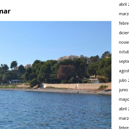
abril
mar
marz
febre
dici
novi
octu
sept
agos
julio
junio
mayo
abril
marz
febre