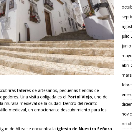
octu
sept
agos
julio
junio
mayo
abril
marz
febre
cubrirás talleres de artesanos, pequeñas tiendas de
ener
cogedores. Una visita obligada es el
Portal Viejo
, uno de
a muralla medieval de la ciudad. Dentro del recinto
dici
astillo medieval, un emocionante descubrimiento para los
novi
octu
tiguo de Altea se encuentra la
iglesia de Nuestra Señora