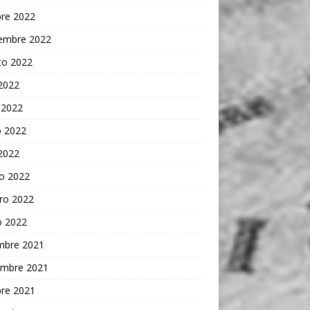
bre 2022
iembre 2022
to 2022
 2022
 2022
 2022
 2022
o 2022
ro 2022
o 2022
embre 2021
embre 2021
bre 2021