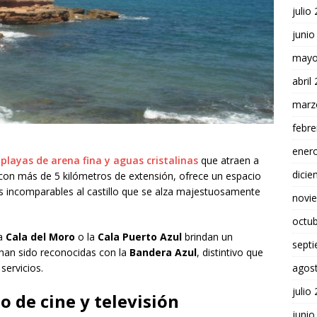
julio
junio
mayo
abril
marz
febre
ener
playas de arena fina y aguas cristalinas
que atraen a
dici
 con más de 5 kilómetros de extensión, ofrece un espacio
stas incomparables al castillo que se alza majestuosamente
novi
octu
la
Cala del Moro
o la
Cala Puerto Azul
brindan un
sept
 han sido reconocidas con la
Bandera Azul
, distintivo que
servicios.
agos
julio
o de cine y televisión
junio