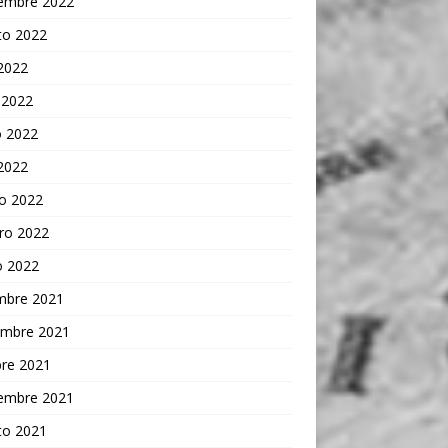
iembre 2022
to 2022
 2022
 2022
 2022
 2022
o 2022
ro 2022
o 2022
embre 2021
embre 2021
bre 2021
iembre 2021
to 2021