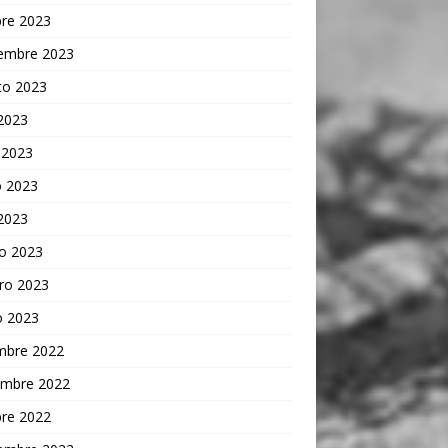
bre 2023
iembre 2023
to 2023
 2023
 2023
 2023
 2023
o 2023
ro 2023
o 2023
embre 2022
embre 2022
bre 2022