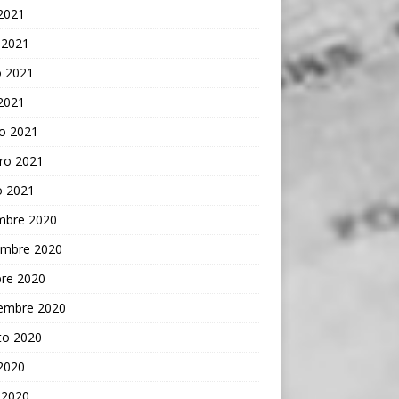
 2021
 2021
 2021
 2021
o 2021
ro 2021
o 2021
embre 2020
embre 2020
bre 2020
iembre 2020
to 2020
 2020
 2020