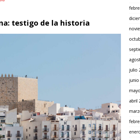
febre
dici
na: testigo de la historia
novi
octu
sept
agos
julio
junio
mayo
abril
marz
febre
ener