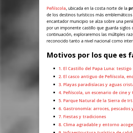
Peñíscola
, ubicada en la costa norte de la
pr
de los destinos turísticos más emblemátic
encantador municipio se alza sobre una pen
por un imponente castillo que guarda siglos 
continuación, exploraremos las múltiples raz
reconocido tanto a nivel nacional como inter
Motivos por los que es 
1. El Castillo del Papa Luna: testigo 
2. El casco antiguo de Peñíscola, 
3. Playas paradisíacas y aguas crist
4. Peñíscola, un escenario de cine y 
5. Parque Natural de la Sierra de Ir
6. Gastronomía: arroces, pescados 
7. Fiestas y tradiciones
8. Clima agradable y entorno acog
9. Infraestructura turística de cali