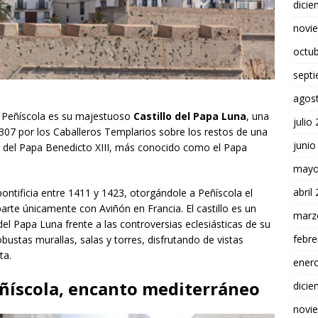
dici
novi
octu
sept
agos
e Peñíscola es su majestuoso
Castillo del Papa Luna
, una
julio
1307 por los Caballeros Templarios sobre los restos de una
junio
cia del Papa Benedicto XIII, más conocido como el Papa
mayo
abril
 pontificia entre 1411 y 1423, otorgándole a Peñíscola el
arte únicamente con Aviñón en Francia. El castillo es un
marz
del Papa Luna frente a las controversias eclesiásticas de su
febre
bustas murallas, salas y torres, disfrutando de vistas
ta.
ener
Peñíscola, encanto mediterráneo
dici
novi