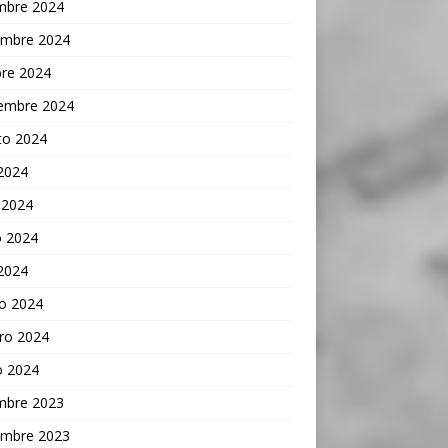
embre 2024
embre 2024
bre 2024
iembre 2024
to 2024
 2024
 2024
 2024
 2024
o 2024
ro 2024
o 2024
embre 2023
embre 2023