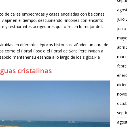
sept
agos
nto de calles empedradas y casas encaladas con balcones
julio
es viajar en el tiempo, descubriendo rincones con encanto,
rte y restaurantes acogedores que ofrecen lo mejor de la
junio
mayo
struidas en diferentes épocas históricas, añaden un aura de
abril
os como el Portal Fosc o el Portal de Sant Pere invitan a
marz
sabido mantener su esencia a lo largo de los siglos.Pla
febre
aguas cristalinas
ener
dici
novi
octu
sept
agos