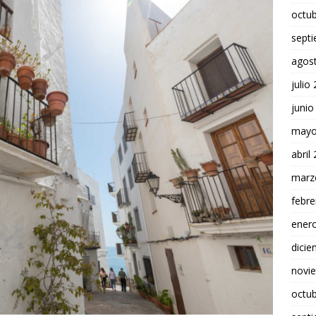
octu
sept
agos
julio
junio
mayo
abril
marz
febre
ener
dici
novi
octu