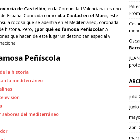
Pili
e
ovincia de Castellón
, en la Comunidad Valenciana, es uno
Fróm
os de España. Conocida como
«La Ciudad en el Mar»
, este
ínsula rocosa que se adentra en el Mediterráneo, coronada
Cesar
de historia. Pero,
¿por qué es famosa Peñíscola?
A
meno
ones que hacen de este lugar un destino tan especial y
Osca
nacional.
Barc
famosa Peñíscola
JUAN 
prote
de la historia
encanto mediterráneo
ARC
alinas
julio
televisión
ta
junio
y sabores del mediterráneo
mayo
abril
edor
marz
dad