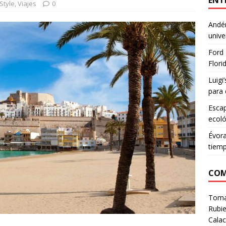
ENT
eStyle
,
Viajes
0
Andén
unive
Ford 
Flori
Luigi
para 
Escap
ecoló
Évora
tiem
COM
Tom
Rubie
Calac