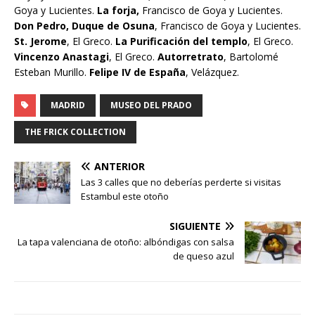
Goya y Lucientes.
La forja,
Francisco de Goya y Lucientes.
Don Pedro, Duque de Osuna
, Francisco de Goya y Lucientes.
St. Jerome
, El Greco.
La Purificación del templo
, El Greco.
Vincenzo Anastagi
, El Greco.
Autorretrato
, Bartolomé
Esteban Murillo.
Felipe IV de España
, Velázquez.
MADRID
MUSEO DEL PRADO
THE FRICK COLLECTION
ANTERIOR
Las 3 calles que no deberías perderte si visitas
Estambul este otoño
SIGUIENTE
La tapa valenciana de otoño: albóndigas con salsa
de queso azul