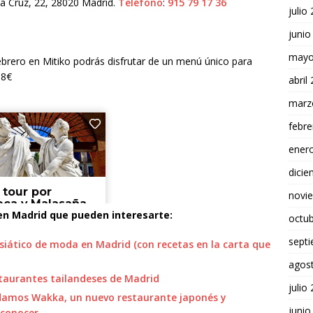
la Cruz, 22, 28020 Madrid.
Teléfono
:
915 79 17 36
julio
junio
mayo
ebrero en Mitiko podrás disfrutar de un menú único para
38€
abril
marz
febre
ener
dici
novi
en Madrid que pueden interesarte:
octu
sept
siático de moda en Madrid (con recetas en la carta que
agos
staurantes tailandeses de Madrid
julio
damos Wakka, un nuevo restaurante japonés y
junio
 conocer