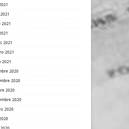
 2021
 2021
 2021
 2021
o 2021
ro 2021
o 2021
embre 2020
embre 2020
bre 2020
iembre 2020
to 2020
 2020
 2020