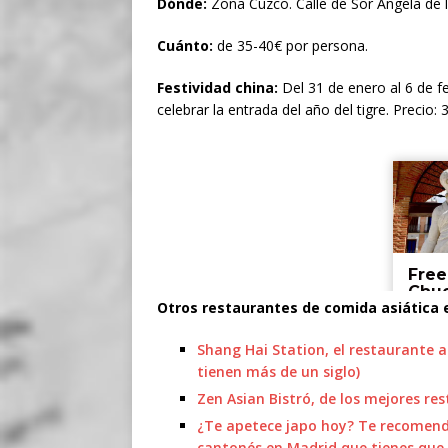
Dónde:
Zona Cuzco. Calle de Sor Ángela de 
Cuánto:
de 35-40€ por persona.
Festividad china:
Del 31 de enero al 6 de f
celebrar la entrada del año del tigre. Precio: 
Otros restaurantes de comida asiática 
Shang Hai Station, el restaurante a
tienen más de un siglo)
Zen Asian Bistró, de los mejores re
¿Te apetece japo hoy? Te recomen
cantonés en Madrid que tienes que