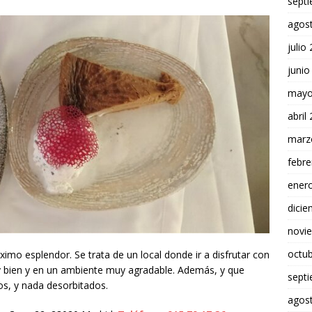
sept
agos
julio
junio
mayo
abril
marz
febre
ener
dici
novi
octu
áximo esplendor. Se trata de un local donde ir a disfrutar con
y bien y en un ambiente muy agradable. Además, y que
sept
s, y nada desorbitados.
agos