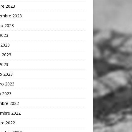
bre 2023
iembre 2023
to 2023
 2023
 2023
 2023
 2023
o 2023
ro 2023
o 2023
embre 2022
embre 2022
bre 2022