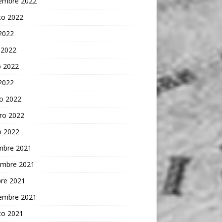
iembre 2022
to 2022
 2022
 2022
 2022
 2022
o 2022
ro 2022
o 2022
embre 2021
embre 2021
bre 2021
iembre 2021
to 2021