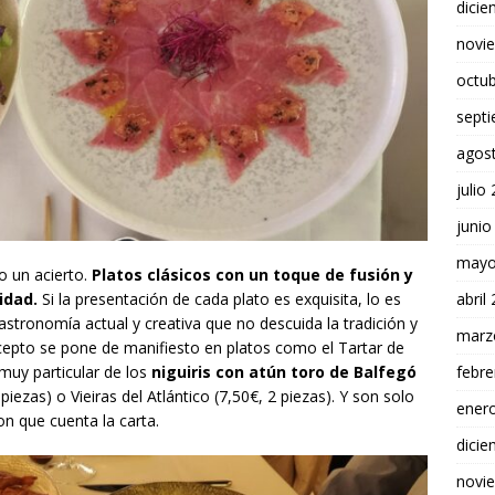
dici
novi
octu
sept
agos
julio
junio
mayo
o un acierto.
Platos clásicos con un toque de fusión y
idad.
Si la presentación de cada plato es exquisita, lo es
abril
stronomía actual y creativa que no descuida la tradición y
marz
ncepto se pone de manifiesto en platos como el Tartar de
muy particular de los
niguiris con atún toro de Balfegó
febre
piezas) o Vieiras del Atlántico (7,50€, 2 piezas). Y son solo
ener
n que cuenta la carta.
dici
novi