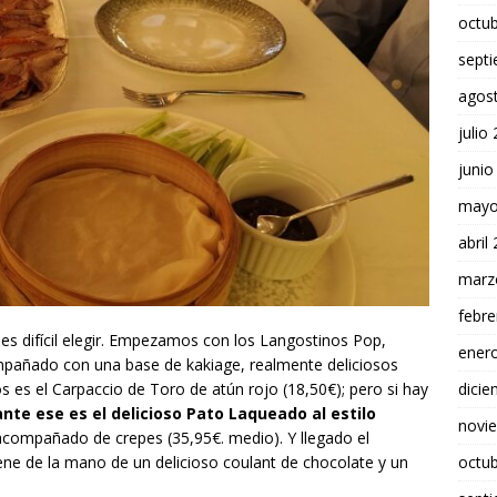
octu
sept
agos
julio
junio
mayo
abril
marz
febre
 es difícil elegir. Empezamos con los Langostinos Pop,
ener
pañado con una base de kakiage, realmente deliciosos
dici
os es el Carpaccio de Toro de atún rojo (18,50€); pero si hay
nte ese es el delicioso Pato Laqueado al estilo
novi
 acompañado de crepes (35,95€. medio). Y llegado el
octu
ene de la mano de un delicioso coulant de chocolate y un