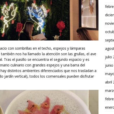
febre
dici
novi
octu
sept
cio con sombrillas en el techo, espejos y lámparas
agos
 también nos ha llamado la atención son las grullas, el ave
julio
. Tras el pasillo se encuentra el segundo espacio y es
nario culinario con grandes espejos y una barra del
junio
o hay distintos ambientes diferenciados que nos trasladan a
mayo
ido jardín vertical), todos los comensales pueden disfrutar
abril
marz
febre
ener