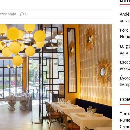
ENT
tronomía
0
Andén
unive
Ford 
Flori
Luigi
para 
Escap
ecoló
Évora
tiem
COM
Tom
Rubie
Calac