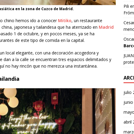
Pili
e
siática en la zona de Cuzco de Madrid.
Fróm
año chino hemos ido a conocer
Mitiko
, un restaurante
Cesar
, china, japonesa y tailandesa que ha aterrizado en
Madrid
meno
 pasado 1 de octubre, y en pocos meses, ya se ha
Osca
antes de este tipo de comida en la capital.
Barc
un local elegante, con una decoración acogedora y
JUAN 
e dan a la calle se encuentran tres espacios delimitados y
prote
quí no hay rincón que no merezca una instantánea.
ARC
ilandia
julio
junio
mayo
abril
marz