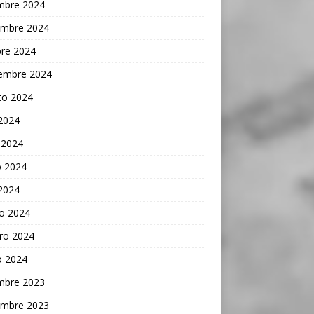
embre 2024
embre 2024
bre 2024
iembre 2024
to 2024
 2024
 2024
 2024
 2024
o 2024
ro 2024
o 2024
embre 2023
embre 2023