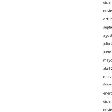
dici
novi
octu
sept
agos
julio
junio
mayo
abril
marz
febre
ener
dici
novi