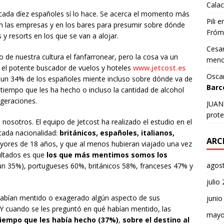
Calac
cada díez españoles sí lo hace. Se acerca el momento más
Pili
e
en las empresas y en los bares para presumir sobre dónde
Fróm
y resorts en los que se van a alojar.
Cesar
o de nuestra cultura el fanfarronear, pero la cosa va un
meno
el potente buscador de vuelos y hoteles
www.jetcost.es
Osca
 un 34% de los españoles miente incluso sobre dónde va de
Barc
l tiempo que les ha hecho o incluso la cantidad de alcohol
geraciones.
JUAN 
prote
osotros. El equipo de Jetcost ha realizado el estudio en el
cada nacionalidad:
británicos, españoles, italianos,
ARC
yores de 18 años, y que al menos hubieran viajado una vez
ultados es que
los que más mentimos somos los
agos
 (un 35%), portugueses 60%, británicos 58%, franceses 47% y
julio
 habían mentido o exagerado algún aspecto de sus
junio
 Y cuando se les preguntó en qué habían mentido, las
mayo
tiempo que les había hecho (37%)
,
sobre el destino al