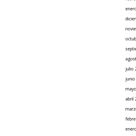
ener
dici
novi
octu
sept
agos
julio
junio
mayo
abril
marz
febre
ener