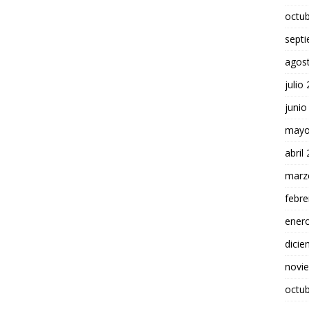
octu
sept
agos
julio
junio
mayo
abril
marz
febre
ener
dici
novi
octu