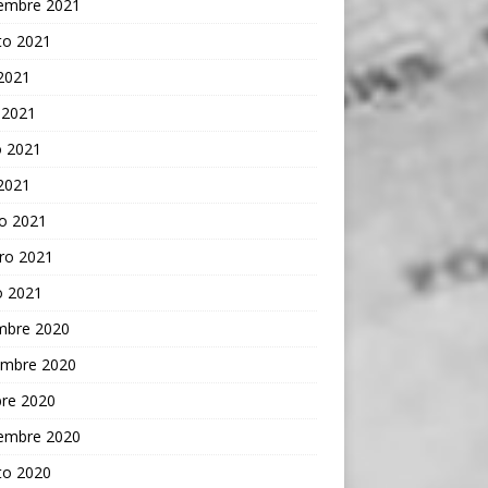
iembre 2021
to 2021
 2021
 2021
 2021
 2021
o 2021
ro 2021
o 2021
embre 2020
embre 2020
bre 2020
iembre 2020
to 2020