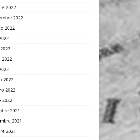
bre 2022
iembre 2022
to 2022
 2022
 2022
 2022
 2022
o 2022
ro 2022
o 2022
embre 2021
embre 2021
bre 2021