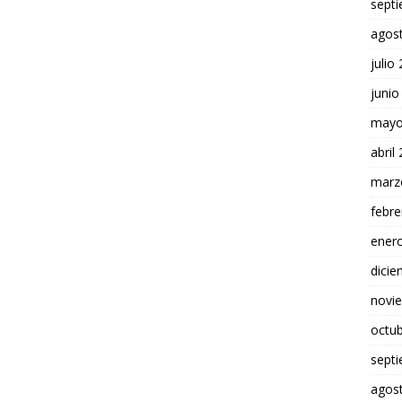
sept
agos
julio
junio
mayo
abril
marz
febre
ener
dici
novi
octu
sept
agos