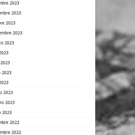
embre 2023
embre 2023
bre 2023
iembre 2023
to 2023
 2023
 2023
 2023
 2023
o 2023
ro 2023
o 2023
embre 2022
embre 2022