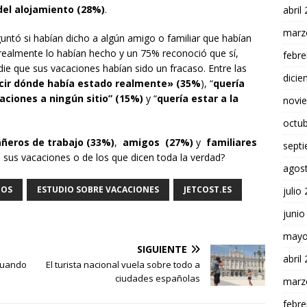
 del alojamiento (28%)
.
abril
marz
untó si habían dicho a algún amigo o familiar que habían
realmente lo habían hecho y un 75% reconoció que sí,
febre
ie que sus vacaciones habían sido un fracaso. Entre las
dici
ir dónde había estado realmente» (35%
), “
quería
aciones a ningún sitio” (15%)
y “
quería estar a la
novi
octu
ñeros de trabajo (33%)
,
amigos (27%)
y
familiares
sept
 sus vacaciones o de los que dicen toda la verdad?
agos
EOS
ESTUDIO SOBRE VACACIONES
JETCOST.ES
julio
junio
mayo
SIGUIENTE
abril
cuando
El turista nacional vuela sobre todo a
ciudades españolas
marz
febre