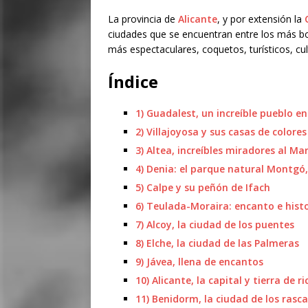
La provincia de
Alicante
, y por extensión la
ciudades que se encuentran entre los más b
más espectaculares, coquetos, turísticos, cult
Índice
1) Guadalest, un increíble pueblo e
2) Villajoyosa y sus casas de colores
3) Altea, increíbles miradores al M
4) Denia: el parque natural Montgó,
5) Calpe y su peñón de Ifach
6) Teulada-Moraira: encanto e hist
7) Alcoy, la ciudad de los puentes
8) Elche, la ciudad de las Palmeras
9) Jávea, llena de encantos
10) Alicante, la capital y tierra de r
11) Benidorm, la ciudad de los rasca