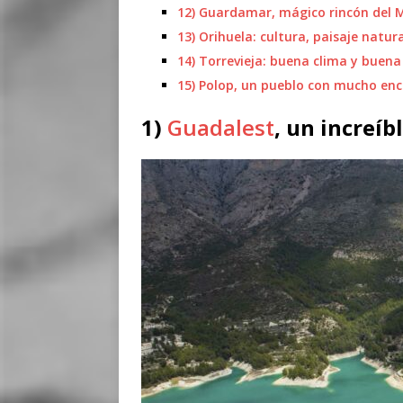
12) Guardamar, mágico rincón del 
13) Orihuela: cultura, paisaje natur
14) Torrevieja: buena clima y buen
15) Polop, un pueblo con mucho en
1)
Guadalest
, un increíb