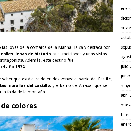
ener
dici
novi
octu
sept
e las joyas de la comarca de la Marina Baixa y destaca por
 calles llenas de historia
, sus tradiciones y unas vistas
agos
l protagonista. Además, este destino fue
julio
 el año 1974.
junio
e saber que está dividido en dos zonas: el barrio del Castillo,
as murallas del castillo,
y el barrio del Arrabal, que se
mayo
r la falda de la montaña.
abril
 de colores
marz
febre
ener