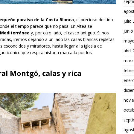
sept
agos
equeño paraíso de la Costa Blanca
, el precioso destino
julio
donde el tiempo parece que no pasa. En Altea se
junio
l Mediterráneo
y, por otro lado, el casco antiguo. Si nos
adas, iremos dejando a un lado las casas blancas repletas
mayo
s escondidos y miradores, hasta llegar a la iglesia de
abril
uo icónico que respira historia marcada por los
marz
febre
ral Montgó, calas y rica
ener
dici
novi
octu
sept
agos