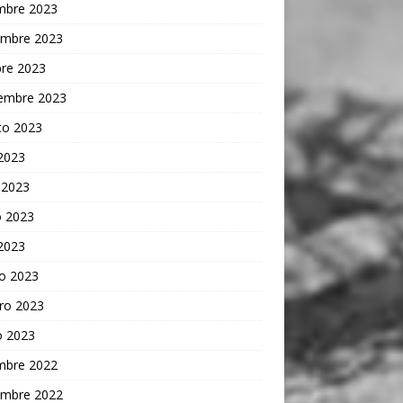
embre 2023
embre 2023
bre 2023
iembre 2023
to 2023
 2023
 2023
 2023
 2023
o 2023
ro 2023
o 2023
embre 2022
embre 2022