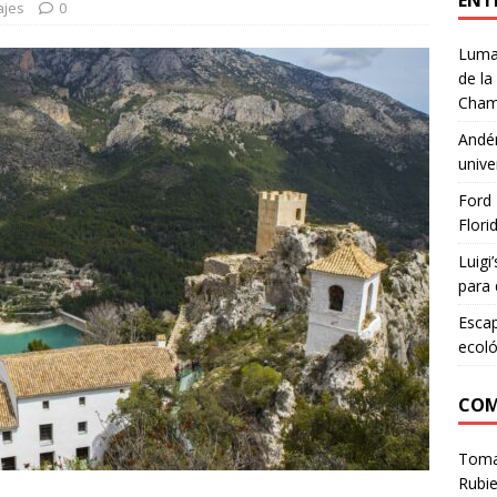
ENT
ajes
0
Lumar
de la
Cham
Andén
unive
Ford 
Flori
Luigi
para 
Escap
ecoló
COM
Tom
Rubie