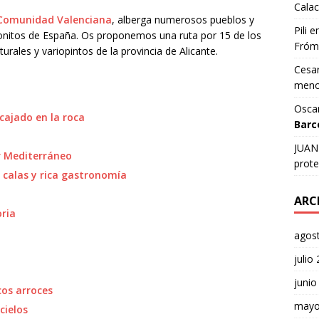
Calac
Comunidad Valenciana
, alberga numerosos pueblos y
Pili
e
onitos de España. Os proponemos una ruta por 15 de los
Fróm
urales y variopintos de la provincia de Alicante.
Cesar
meno
Osca
ncajado en la roca
Barc
JUAN 
ar Mediterráneo
prote
 calas y rica gastronomía
ARC
oria
agos
julio
junio
icos arroces
mayo
cielos