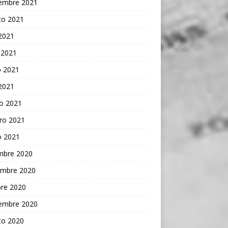
iembre 2021
to 2021
 2021
 2021
 2021
 2021
o 2021
ro 2021
o 2021
embre 2020
embre 2020
bre 2020
iembre 2020
to 2020