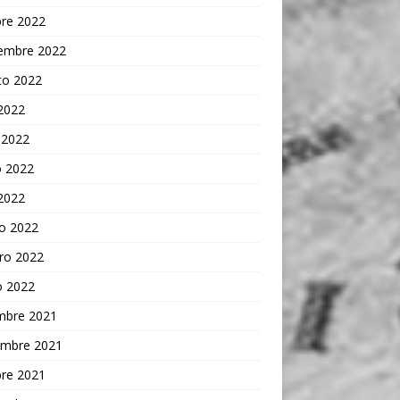
bre 2022
iembre 2022
to 2022
 2022
 2022
 2022
 2022
o 2022
ro 2022
o 2022
embre 2021
embre 2021
bre 2021