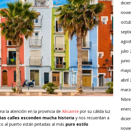
dici
novi
octu
sept
agos
julio
junio
mayo
abril
marz
febre
ener
ama la atención en la provincia de
Alicante
por su cálida luz
as calles esconden mucha historia
y nos recuerdan a
dici
to al puerto están pintadas al más
puro estilo
novi