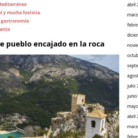
Mediterráneo
abril
al y mucha historia
marz
a gastronomía
febre
canto
dici
le pueblo encajado en la roca
novi
octu
sept
agos
julio
junio
mayo
abril
marz
febre