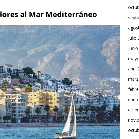
octu
adores al Mar Mediterráneo
sept
agos
julio
junio
mayo
abril
marz
febre
ener
dici
novi
octu