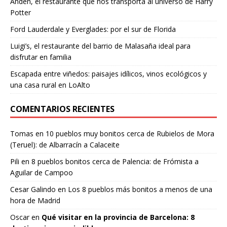
Andén, el restaurante que nos transporta al universo de Harry
Potter
Ford Lauderdale y Everglades: por el sur de Florida
Luigi’s, el restaurante del barrio de Malasaña ideal para
disfrutar en familia
Escapada entre viñedos: paisajes idílicos, vinos ecológicos y
una casa rural en LoAlto
COMENTARIOS RECIENTES
Tomas
en
10 pueblos muy bonitos cerca de Rubielos de Mora
(Teruel): de Albarracín a Calaceite
Pili
en
8 pueblos bonitos cerca de Palencia: de Frómista a
Aguilar de Campoo
Cesar Galindo
en
Los 8 pueblos más bonitos a menos de una
hora de Madrid
Oscar
en
Qué visitar en la provincia de Barcelona: 8