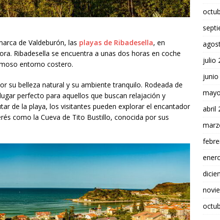
octu
sept
marca de Valdeburón, las
playas de Ribadesella
, en
agos
ora. Ribadesella se encuentra a unas dos horas en coche
julio
rmoso entorno costero.
junio
or su belleza natural y su ambiente tranquilo. Rodeada de
mayo
 lugar perfecto para aquellos que buscan relajación y
ar de la playa, los visitantes pueden explorar el encantador
abril
terés como la Cueva de Tito Bustillo, conocida por sus
marz
febre
ener
dici
novi
octu