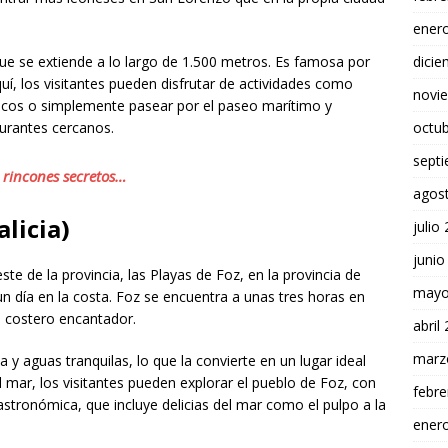
ener
e se extiende a lo largo de 1.500 metros. Es famosa por
dici
uí, los visitantes pueden disfrutar de actividades como
novi
áticos o simplemente pasear por el paseo marítimo y
aurantes cercanos.
octu
sept
, rincones secretos…
agos
alicia
)
julio
junio
te de la provincia, las Playas de Foz, en la provincia de
mayo
un día en la costa. Foz se encuentra a unas tres horas en
 costero encantador.
abril
marz
 y aguas tranquilas, lo que la convierte en un lugar ideal
el mar, los visitantes pueden explorar el pueblo de Foz, con
febre
stronómica, que incluye delicias del mar como el pulpo a la
ener