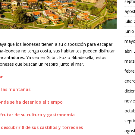
sept
agos
julio
junio
mayo
aya que los leoneses tienen a su disposición para escapar
lana-leonesa no tenga costa, sus habitantes pueden disfrutar
abril
encantadores. Ya sea en Gijón, Foz o Ribadesella, estas
marz
eoneses que buscan un respiro junto al mar.
febre
ón
ener
n las montañas
dici
novi
 donde se ha detenido el tiempo
octu
isfrutar de su cultura y gastronomía
sept
descubrir 8 de sus castillos y torreones
agos