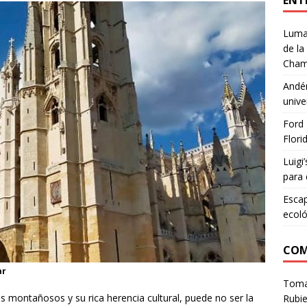
ENT
Lumar
de la
Cham
Andén
unive
Ford 
Flori
Luigi
para 
Escap
ecoló
COM
ar
Tom
es montañosos y su rica herencia cultural, puede no ser la
Rubie