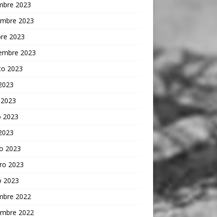
embre 2023
embre 2023
bre 2023
iembre 2023
to 2023
 2023
 2023
 2023
 2023
o 2023
ro 2023
o 2023
embre 2022
embre 2022