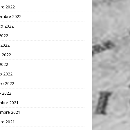
bre 2022
iembre 2022
to 2022
 2022
 2022
 2022
 2022
o 2022
ro 2022
o 2022
embre 2021
embre 2021
bre 2021