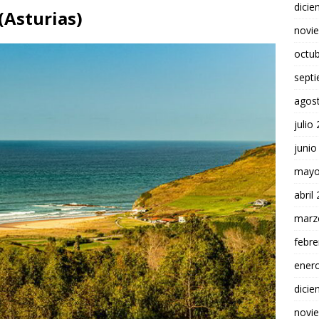
dici
(Asturias)
novi
octu
sept
agos
julio
junio
mayo
abril
marz
febre
ener
dici
novi