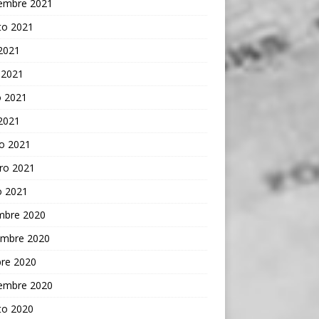
iembre 2021
to 2021
 2021
 2021
 2021
 2021
o 2021
ro 2021
o 2021
embre 2020
embre 2020
bre 2020
iembre 2020
to 2020