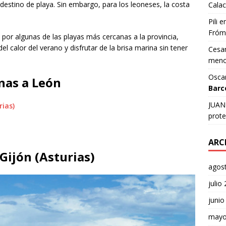
estino de playa. Sin embargo, para los leoneses, la costa
Calac
Pili
e
Fróm
o por algunas de las playas más cercanas a la provincia,
 calor del verano y disfrutar de la brisa marina sin tener
Cesar
meno
Osca
nas a León
Barc
JUAN 
rias)
prote
ARC
 Gijón (Asturias)
agos
julio
junio
mayo