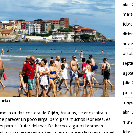
abril
marz
febre
dici
novi
octu
sept
agos
julio
junio
turias.
mayo
abril
ermosa ciudad costera de
Gijón
, Asturias, se encuentra a
ede parecer un poco larga, pero para muchos leoneses, es
marz
es para disfrutar del mar. De hecho, algunos bromean
febre
ntrar más leoneses en San Lorenzo que en la propia ciudad