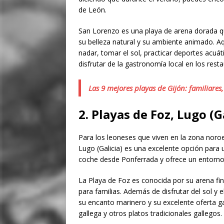
de León.
San Lorenzo es una playa de arena dorada qu
su belleza natural y su ambiente animado. Aq
nadar, tomar el sol, practicar deportes acu
disfrutar de la gastronomía local en los rest
Las 9 mejores playas de Gijón: familiares
2. Playas de Foz, Lugo (G
Para los leoneses que viven en la zona noroes
Lugo (Galicia) es una excelente opción para 
coche desde Ponferrada y ofrece un entorno
La Playa de Foz es conocida por su arena fina
para familias. Además de disfrutar del sol y 
su encanto marinero y su excelente oferta ga
gallega y otros platos tradicionales gallegos.