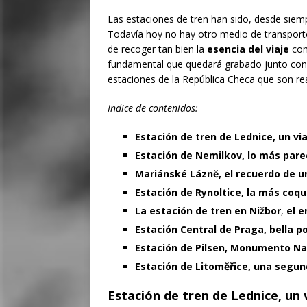
Las estaciones de tren han sido, desde siempr
Todavía hoy no hay otro medio de transporte
de recoger tan bien la
esencia del viaje
co
fundamental que quedará grabado junto con
estaciones de la República Checa que son re
Indice de contenidos:
Estación de tren de Lednice, un vi
Estación de Nemilkov, lo más pare
Mariánské Láznĕ, el recuerdo de 
Estación de Rynoltice, la más coq
La estación de tren en Nižbor
,
el 
Estación Central de Praga
, bella p
Estación de Pilsen, Monumento Nac
Estación de Litoměřice, una segu
Estación de tren de Lednice
, un