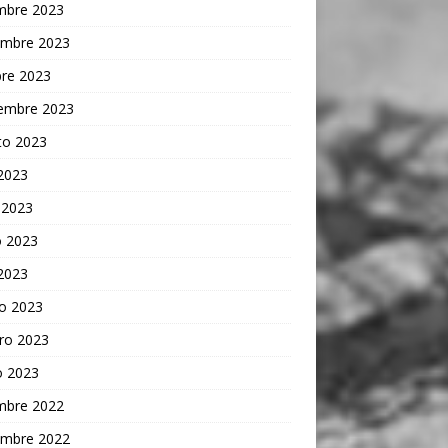
embre 2023
embre 2023
bre 2023
iembre 2023
to 2023
 2023
 2023
 2023
 2023
o 2023
ro 2023
o 2023
embre 2022
embre 2022