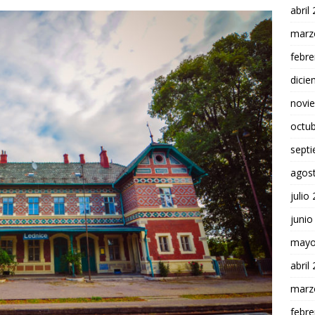
abril
marz
febre
dici
novi
octu
sept
agos
julio
junio
mayo
abril
marz
febre