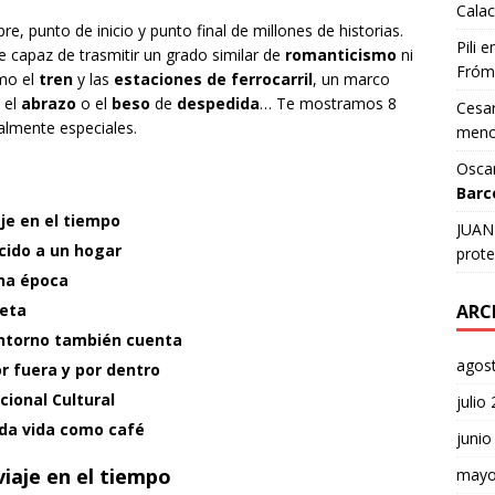
Calac
e, punto de inicio y punto final de millones de historias.
Pili
e
 capaz de trasmitir un grado similar de
romanticismo
ni
Fróm
mo el
tren
y las
estaciones de ferrocarril
, un marco
 el
abrazo
o el
beso
de
despedida
… Te mostramos 8
Cesar
almente especiales.
meno
Osca
Barc
aje en el tiempo
JUAN 
cido a un hogar
prote
una época
ueta
ARC
entorno también cuenta
agos
or fuera y por dentro
ional Cultural
julio
nda vida como café
junio
 viaje en el tiempo
mayo