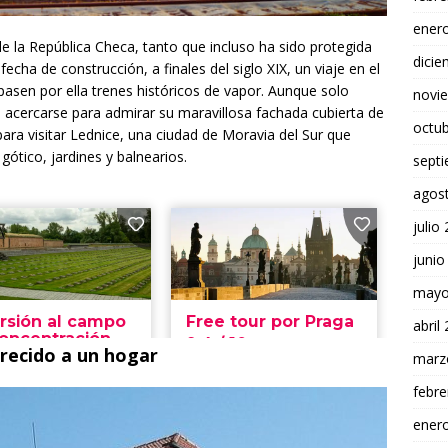
ener
e la República Checa, tanto que incluso ha sido protegida
dici
fecha de construcción, a finales del siglo XIX, un viaje en el
asen por ella trenes históricos de vapor. Aunque solo
novi
a acercarse para admirar su maravillosa fachada cubierta de
octu
para visitar Lednice, una ciudad de Moravia del Sur que
ótico, jardines y balnearios.
sept
agos
julio
junio
mayo
abril
recido a un hogar
marz
febre
ener