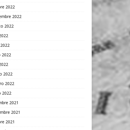
bre 2022
iembre 2022
to 2022
 2022
 2022
 2022
 2022
o 2022
ro 2022
o 2022
embre 2021
embre 2021
bre 2021