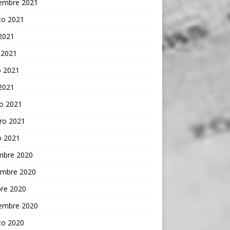
iembre 2021
to 2021
 2021
 2021
 2021
 2021
o 2021
ro 2021
o 2021
embre 2020
embre 2020
bre 2020
iembre 2020
to 2020