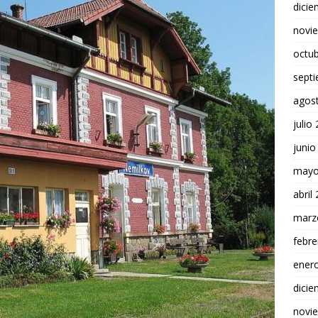
dici
novi
octu
sept
agos
julio
junio
mayo
abril
marz
febre
ener
dici
novi