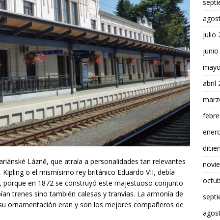
sept
agos
julio
junio
mayo
abril
marz
febre
ener
dici
ariánské Láznĕ, que atraía a personalidades tan relevantes
novi
Kipling o el mismísimo rey británico Eduardo VII, debía
octu
uió, porque en 1872 se construyó este majestuoso conjunto
bían trenes sino también calesas y tranvías. La armonía de
sept
 su ornamentación eran y son los mejores compañeros de
agos