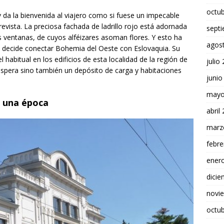
octu
 da la bienvenida al viajero como si fuese un impecable
evista. La preciosa fachada de ladrillo rojo está adornada
sept
s ventanas, de cuyos alféizares asoman flores. Y esto ha
agos
e decide conectar Bohemia del Oeste con Eslovaquia. Su
 habitual en los edificios de esta localidad de la región de
julio
 espera sino también un depósito de carga y habitaciones
junio
mayo
e una época
abril
marz
febre
ener
dici
novi
octu