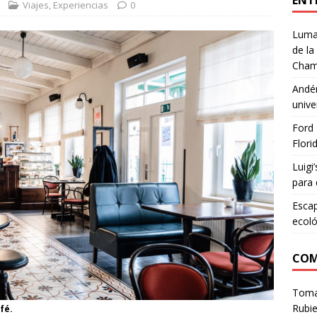
ENT
Viajes
,
Experiencias
0
Lumar
de la
Cham
Andén
unive
Ford 
Flori
Luigi
para 
Escap
ecoló
COM
Tom
Rubie
fé.