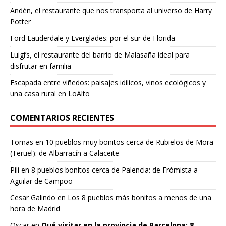
Andén, el restaurante que nos transporta al universo de Harry
Potter
Ford Lauderdale y Everglades: por el sur de Florida
Luigi’s, el restaurante del barrio de Malasaña ideal para
disfrutar en familia
Escapada entre viñedos: paisajes idílicos, vinos ecológicos y
una casa rural en LoAlto
COMENTARIOS RECIENTES
Tomas
en
10 pueblos muy bonitos cerca de Rubielos de Mora
(Teruel): de Albarracín a Calaceite
Pili
en
8 pueblos bonitos cerca de Palencia: de Frómista a
Aguilar de Campoo
Cesar Galindo
en
Los 8 pueblos más bonitos a menos de una
hora de Madrid
Oscar
en
Qué visitar en la provincia de Barcelona: 8