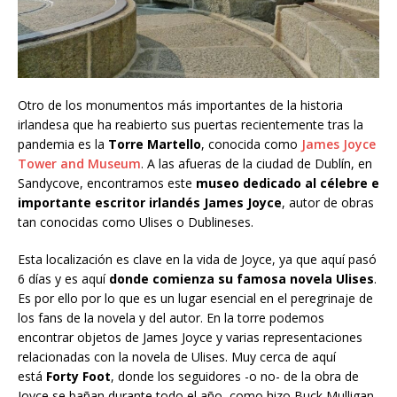
Otro de los monumentos más importantes de la historia
irlandesa que ha reabierto sus puertas recientemente tras la
pandemia es la
Torre Martello
, conocida como
James Joyce
Tower and Museum
. A las afueras de la ciudad de Dublín, en
Sandycove, encontramos este
museo dedicado al célebre e
importante escritor irlandés James Joyce
, autor de obras
tan conocidas como Ulises o Dublineses.
Esta localización es clave en la vida de Joyce, ya que aquí pasó
6 días y es aquí
donde comienza su famosa novela Ulises
.
Es por ello por lo que es un lugar esencial en el peregrinaje de
los fans de la novela y del autor. En la torre podemos
encontrar objetos de James Joyce y varias representaciones
relacionadas con la novela de Ulises. Muy cerca de aquí
está
Forty Foot
, donde los seguidores -o no- de la obra de
Joyce se bañan durante todo el año, como hizo Buck Mulligan