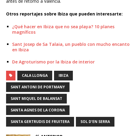
antes de retorno a Valencia.
Otros reportajes sobre Ibiza que pueden interesarte:
¿Qué hacer en Ibiza que no sea playa? 10 planes
magníficos
Sant Josep de Sa Talaia, un pueblo con mucho encanto
en Ibiza
De Agroturismo por la Ibiza de interior
CALA LLONGA
IBIZA
SANT ANTONI DE PORTMANY
SANT MIQUEL DE BALANSAT
SANTA AGNES DE LA CORONA
SANTA GERTRUDIS DE FRUITERA
SOL D’EN SERRA