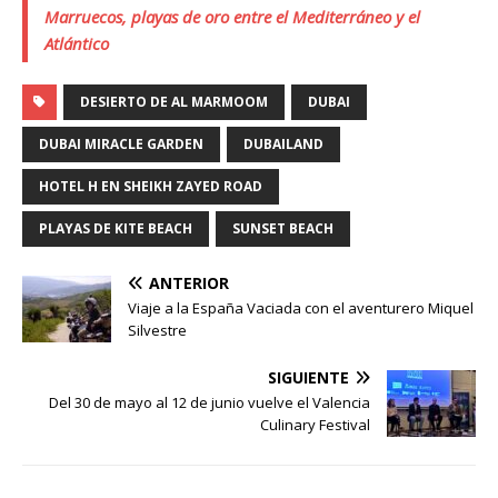
Marruecos, playas de oro entre el Mediterráneo y el
Atlántico
DESIERTO DE AL MARMOOM
DUBAI
DUBAI MIRACLE GARDEN
DUBAILAND
HOTEL H EN SHEIKH ZAYED ROAD
PLAYAS DE KITE BEACH
SUNSET BEACH
ANTERIOR
Viaje a la España Vaciada con el aventurero Miquel
Silvestre
SIGUIENTE
Del 30 de mayo al 12 de junio vuelve el Valencia
Culinary Festival