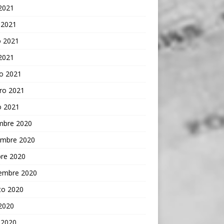
 2021
 2021
 2021
 2021
o 2021
ro 2021
o 2021
embre 2020
embre 2020
bre 2020
iembre 2020
to 2020
 2020
 2020