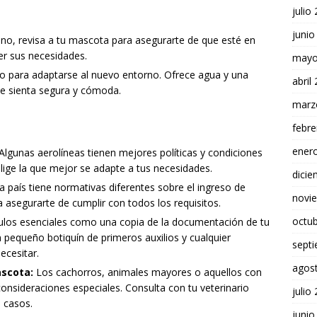
julio
junio
ino, revisa a tu mascota para asegurarte de que esté en
er sus necesidades.
mayo
 para adaptarse al nuevo entorno. Ofrece agua y una
abril
e sienta segura y cómoda.
marz
febre
ener
Algunas aerolíneas tienen mejores políticas y condiciones
elige la que mejor se adapte a tus necesidades.
dici
 país tiene normativas diferentes sobre el ingreso de
novi
a asegurarte de cumplir con todos los requisitos.
octu
culos esenciales como una copia de la documentación de tu
pequeño botiquín de primeros auxilios y cualquier
sept
cesitar.
agos
ascota:
Los cachorros, animales mayores o aquellos con
onsideraciones especiales. Consulta con tu veterinario
julio
 casos.
junio