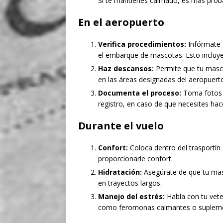
Si te mantienes calmado, es más prob
En el aeropuerto
Verifica procedimientos:
Infórmate 
el embarque de mascotas. Esto incluye
Haz descansos:
Permite que tu masco
en las áreas designadas del aeropuert
Documenta el proceso:
Toma fotos y
registro, en caso de que necesites ha
Durante el vuelo
Confort:
Coloca dentro del trasportín
proporcionarle confort.
Hidratación:
Asegúrate de que tu mas
en trayectos largos.
Manejo del estrés:
Habla con tu vete
como feromonas calmantes o supleme