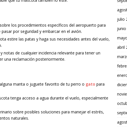
able que tu mascota también lo esté.
sept
agos
julio
sobre los procedimientos específicos del aeropuerto para
junio
 pasar por seguridad y embarcar en el avión.
mayo
ta estire las patas y haga sus necesidades antes del vuelo,
o.
abril
 notas de cualquier incidencia relevante para tener un
marz
cer una reclamación posteriormente.
febre
ener
 alguna manta o juguete favorito de tu perro o
gato
para
dici
novi
cota tenga acceso a agua durante el vuelo, especialmente
octu
rinario sobre posibles soluciones para manejar el estrés,
sept
ntos naturales.
agos