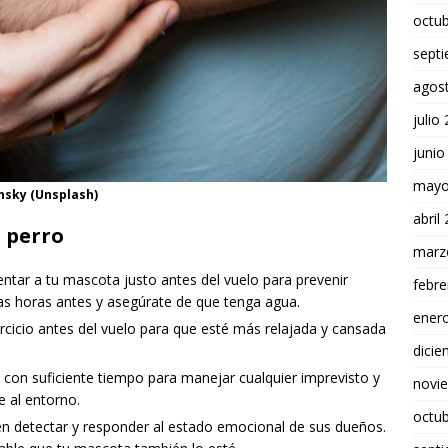
octu
sept
agos
julio
junio
mayo
nsky (Unsplash)
abril
o perro
marz
entar a tu mascota justo antes del vuelo para prevenir
febre
s horas antes y asegúrate de que tenga agua.
ener
ercicio antes del vuelo para que esté más relajada y cansada
dici
 con suficiente tiempo para manejar cualquier imprevisto y
novi
 al entorno.
octu
n detectar y responder al estado emocional de sus dueños.