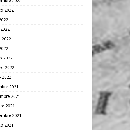
iembre 2022
to 2022
 2022
 2022
 2022
 2022
o 2022
ro 2022
o 2022
embre 2021
embre 2021
bre 2021
iembre 2021
to 2021