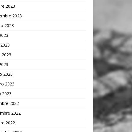
bre 2023
iembre 2023
to 2023
 2023
 2023
 2023
 2023
o 2023
ro 2023
o 2023
embre 2022
embre 2022
bre 2022