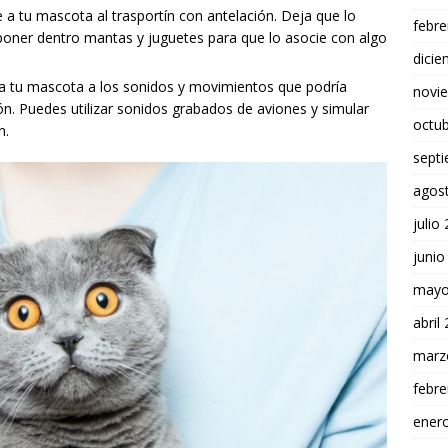
 a tu mascota al trasportín con antelación. Deja que lo
febre
poner dentro mantas y juguetes para que lo asocie con algo
dici
 tu mascota a los sonidos y movimientos que podría
novi
ón. Puedes utilizar sonidos grabados de aviones y simular
octu
n.
sept
agos
julio
junio
mayo
abril
marz
febre
ener