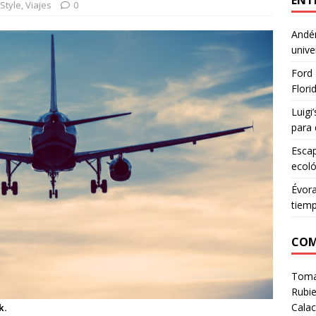
ENT
eStyle
,
Viajes
0
Andén
unive
Ford 
Flori
Luigi
para 
Escap
ecoló
Évora
tiem
COM
Tom
Rubie
Calac
k.