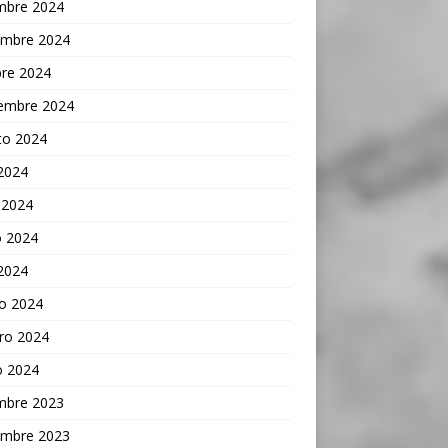
embre 2024
embre 2024
bre 2024
iembre 2024
to 2024
 2024
 2024
 2024
 2024
o 2024
ro 2024
o 2024
embre 2023
embre 2023