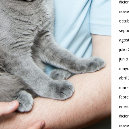
dici
novi
octu
sept
agos
julio
junio
mayo
abril
marz
febre
ener
dici
novi