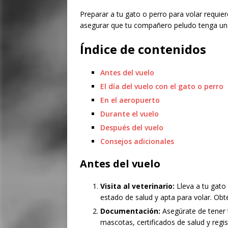
Preparar a tu gato o perro para volar requie
asegurar que tu compañero peludo tenga una
Índice de contenidos
Antes del vuelo
El día del vuelo con el gato o perro
En el aeropuerto
Durante el vuelo
Después del vuelo
Consejos adicionales
Antes del vuelo
Visita al veterinario:
Lleva a tu gato 
estado de salud y apta para volar. Obt
Documentación:
Asegúrate de tener 
mascotas, certificados de salud y regi