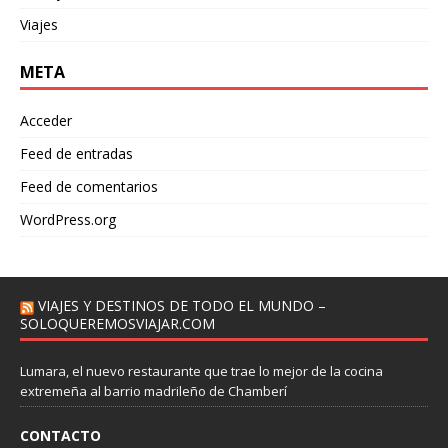
Viajes
META
Acceder
Feed de entradas
Feed de comentarios
WordPress.org
VIAJES Y DESTINOS DE TODO EL MUNDO –
SOLOQUEREMOSVIAJAR.COM
Lumara, el nuevo restaurante que trae lo mejor de la cocina
extremeña al barrio madrileño de Chamberí
CONTACTO