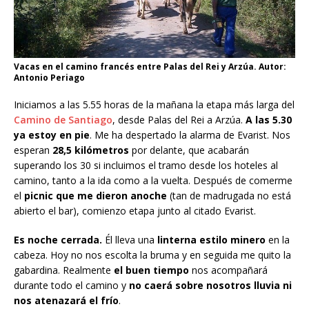
Vacas en el camino francés entre Palas del Rei y Arzúa. Autor:
Antonio Periago
Iniciamos a las 5.55 horas de la mañana la etapa más larga del
Camino de Santiago
, desde Palas del Rei a Arzúa.
A las 5.30
ya estoy en pie
. Me ha despertado la alarma de Evarist. Nos
esperan
28,5 kilómetros
por delante, que acabarán
superando los 30 si incluimos el tramo desde los hoteles al
camino, tanto a la ida como a la vuelta. Después de comerme
el
picnic que me dieron anoche
(tan de madrugada no está
abierto el bar), comienzo etapa junto al citado Evarist.
Es noche cerrada.
Él lleva una
linterna estilo minero
en la
cabeza. Hoy no nos escolta la bruma y en seguida me quito la
gabardina. Realmente
el buen tiempo
nos acompañará
durante todo el camino y
no caerá sobre nosotros lluvia ni
nos atenazará el frío
.