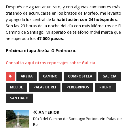
Después de aguantar un rato, y con algunas caminantes más
tratando de acurrucarse en los brazos de Morfeo, me levanto
y apago la luz central de la
habitación con 24 huéspedes
.
Son las 23 horas de la noche del día con más kilómetros de El
Camino de Santiago. Mi aparato de teléfono móvil marca que
he superado los
47.000 pasos
.
Próxima etapa Arzúa-O Pedrouzo.
Consulta aquí otros reportajes sobre Galicia
ARZUA
CAMINO
COMPOSTELA
GALICIA
MELIDE
PALAS DE REI
PEREGRINOS
PULPO
SANTIAGO
ANTERIOR
Día 3 del Camino de Santiago: Portomarín-Palas de
Rei