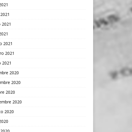
 2021
 2021
 2021
 2021
o 2021
ro 2021
o 2021
embre 2020
embre 2020
bre 2020
iembre 2020
to 2020
 2020
 2020