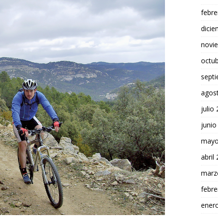
febre
dici
novi
octu
sept
agos
julio
junio
mayo
abril
marz
febre
ener