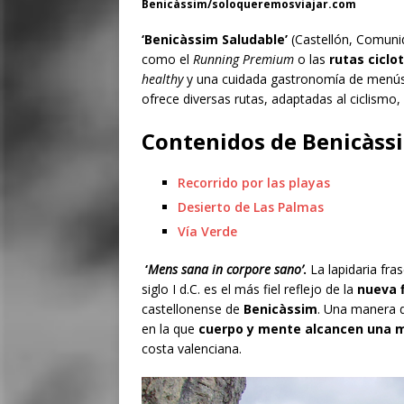
Benicàssim/soloqueremosviajar.com
‘Benicàssim Saludable’
(Castellón, Comunida
como el
Running Premium
o las
rutas ciclo
healthy
y una cuidada gastronomía de menús 
ofrece diversas rutas, adaptadas al ciclismo, 
Contenidos de Benicàss
Recorrido por las playas
Desierto de Las Palmas
Vía Verde
‘
Mens sana in corpore sano’
.
La lapidaria fra
siglo I d.C. es el más fiel reflejo de la
nueva f
castellonense de
Benicàssim
. Una manera d
en la que
cuerpo y mente alcancen una má
costa valenciana.