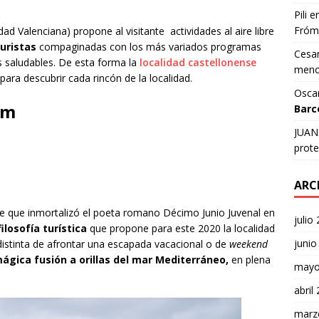
Pili
e
Fróm
d Valenciana) propone al visitante actividades al aire libre
turistas
compaginadas con los más variados programas
Cesar
saludables. De esta forma la
localidad castellonense
meno
para descubrir cada rincón de la localidad.
Osca
im
Barc
JUAN 
prote
ARC
se que inmortalizó el poeta romano Décimo Junio Juvenal en
julio
ilosofía turística
que propone para este 2020 la localidad
junio
istinta de afrontar una escapada vacacional o de
weekend
gica fusión a orillas del mar Mediterráneo,
en plena
mayo
abril
marz