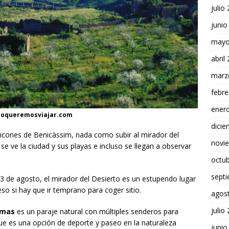
julio
junio
mayo
abril
marz
febre
ener
soloqueremosviajar.com
dici
incones de Benicàssim, nada como subir al mirador del
novi
se ve la ciudad y sus playas e incluso se llegan a observar
octu
sept
l 13 de agosto, el mirador del Desierto es un estupendo lugar
eso si hay que ir temprano para coger sitio.
agos
julio
lmas
es un paraje natural con múltiples senderos para
que es una opción de deporte y paseo en la naturaleza
junio