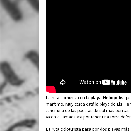
La ruta comienza en la
playa Heliópolis
que
marítimo. Muy cerca está la playa de
Els Te
tener una de las puestas de sol más bonitas.
Vicente llamada así por tener una torre defe
La ruta cicloturista pasa por dos playas más: