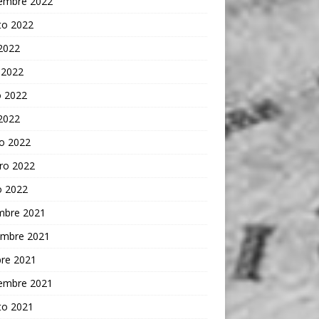
iembre 2022
to 2022
 2022
 2022
 2022
 2022
o 2022
ro 2022
o 2022
embre 2021
embre 2021
bre 2021
iembre 2021
to 2021