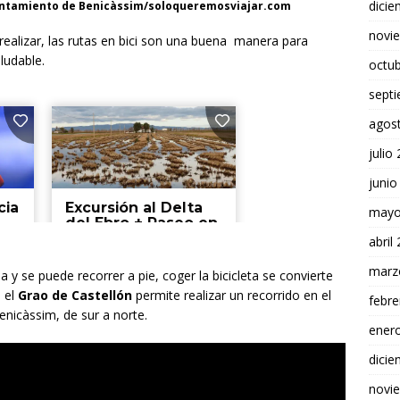
dici
Ayuntamiento de Benicàssim/soloqueremosviajar.com
novi
realizar, las rutas en bici son una buena manera para
ludable.
octu
sept
agos
julio
junio
mayo
abril
marz
 y se puede recorrer a pie, coger la bicicleta se convierte
e el
Grao de Castellón
permite realizar un recorrido en el
febre
enicàssim, de sur a norte.
ener
dici
novi