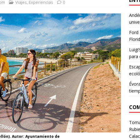
ENT
com
Viajes
,
Experiencias
0
Andén
unive
Ford 
Flori
Luigi
para 
Escap
ecoló
Évora
tiem
COM
Tom
Rubie
Calac
ellón). Autor: Ayuntamiento de