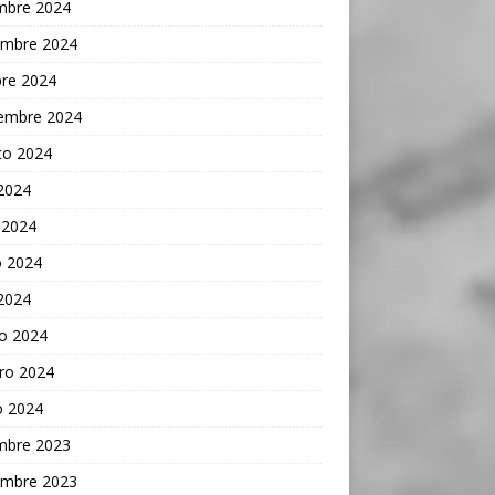
embre 2024
embre 2024
bre 2024
iembre 2024
to 2024
 2024
 2024
 2024
 2024
o 2024
ro 2024
o 2024
embre 2023
embre 2023