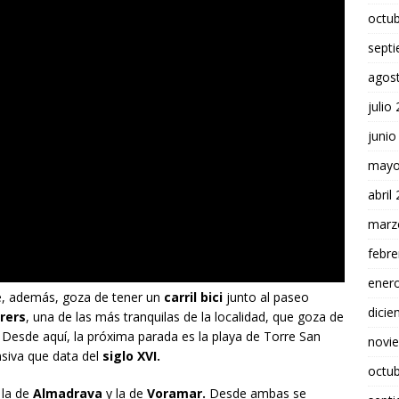
octu
sept
agos
julio
junio
mayo
abril
marz
febre
ener
, además, goza de tener un
carril bici
junto al paseo
dici
rrers
, una de las más tranquilas de la localidad, que goza de
 Desde aquí, la próxima parada es la playa de Torre San
novi
nsiva que data del
siglo XVI.
octu
 la de
Almadrava
y la de
Voramar.
Desde ambas se