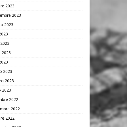
bre 2023
iembre 2023
to 2023
 2023
 2023
 2023
 2023
o 2023
ro 2023
o 2023
embre 2022
embre 2022
bre 2022