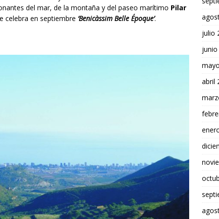
sept
ionantes del mar, de la montaña y del paseo marítimo
Pilar
agos
 se celebra en septiembre
‘Benicàssim Belle Époque’
.
julio
junio
mayo
abril
marz
febre
ener
dici
novi
octu
sept
agos