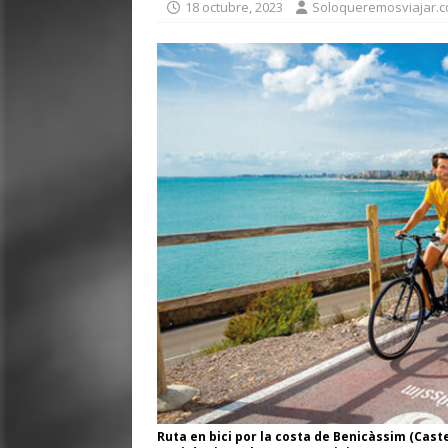
18 octubre, 2023
Soloqueremosviajar.
Ruta en bici por la costa de Benicàssim (Cast