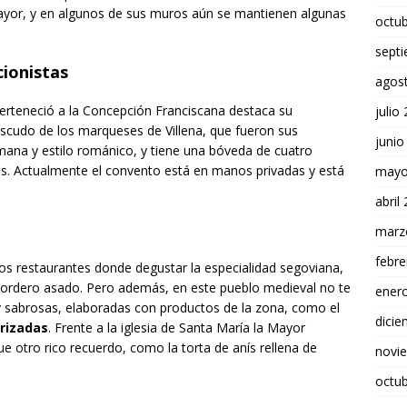
ayor, y en algunos de sus muros aún se mantienen algunas
octu
sept
ionistas
agos
perteneció a la Concepción Franciscana destaca su
julio
escudo de los marqueses de Villena, que fueron sus
junio
omana y estilo románico, y tiene una bóveda de cuatro
as. Actualmente el convento está en manos privadas y está
mayo
abril
marz
febre
ios restaurantes donde degustar la especialidad segoviana,
l cordero asado. Pero además, en este pueblo medieval no te
ener
 y sabrosas, elaboradas con productos de la zona, como el
dici
orizadas
. Frente a la iglesia de Santa María la Mayor
e otro rico recuerdo, como la torta de anís rellena de
novi
octu