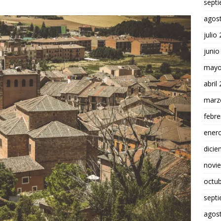
sept
agos
julio
junio
mayo
abril
marz
febre
ener
dici
novi
octu
sept
agos