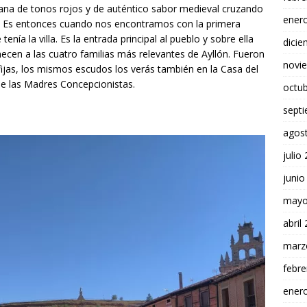
ana de tonos rojos y de auténtico sabor medieval cruzando
ener
. Es entonces cuando nos encontramos con la primera
tenía la villa. Es la entrada principal al pueblo y sobre ella
dici
ecen a las cuatro familias más relevantes de Ayllón. Fueron
novi
 fijas, los mismos escudos los verás también en la Casa del
de las Madres Concepcionistas.
octu
sept
agos
julio
junio
mayo
abril
marz
febre
ener