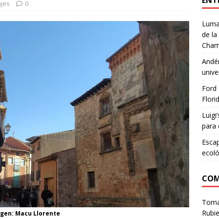
ENT
ajes
0
Lumar
de la
Cham
Andén
unive
Ford 
Flori
Luigi
para 
Escap
ecoló
COM
Tom
Rubie
agen: Macu Llorente