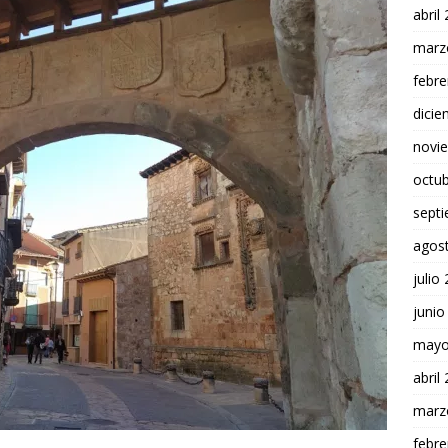
abril
marz
febre
dici
novi
octu
sept
agos
julio
junio
mayo
abril
marz
febre