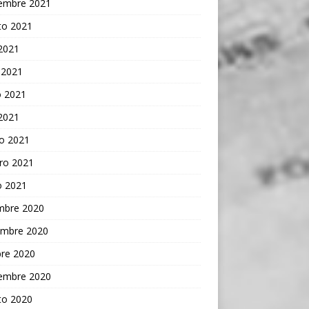
iembre 2021
to 2021
 2021
 2021
 2021
 2021
o 2021
ro 2021
o 2021
embre 2020
embre 2020
bre 2020
iembre 2020
to 2020