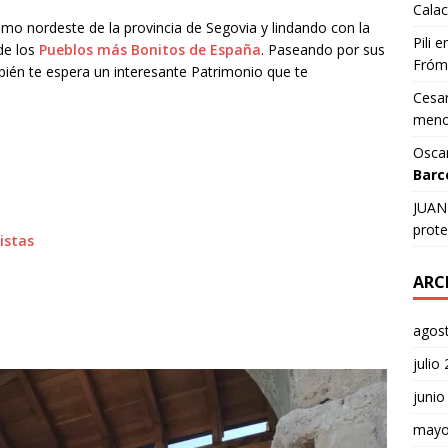
Calac
mo nordeste de la provincia de Segovia y lindando con la
Pili
e
 de los
Pueblos más Bonitos de España
. Paseando por sus
Fróm
bién te espera un interesante Patrimonio que te
Cesar
meno
Osca
Barc
JUAN 
prote
istas
ARC
agos
julio
junio
mayo