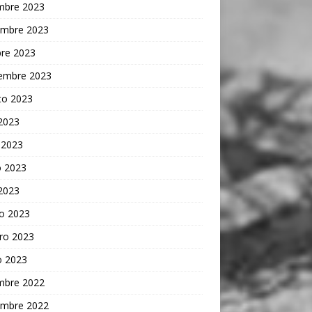
embre 2023
embre 2023
bre 2023
iembre 2023
to 2023
 2023
 2023
 2023
 2023
o 2023
ro 2023
o 2023
embre 2022
embre 2022