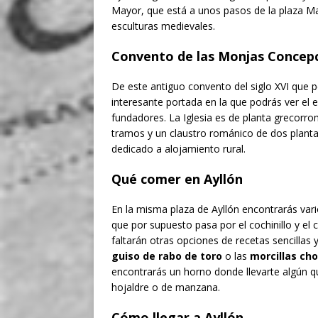
Mayor, que está a unos pasos de la plaza M
esculturas medievales.
Convento de las Monjas Concepc
De este antiguo convento del siglo XVI que 
interesante portada en la que podrás ver el 
fundadores. La Iglesia es de planta grecorr
tramos y un claustro románico de dos plant
dedicado a alojamiento rural.
Qué comer en Ayllón
En la misma plaza de Ayllón encontrarás var
que por supuesto pasa por el cochinillo y e
faltarán otras opciones de recetas sencillas
guiso de rabo de toro
o las
morcillas ch
encontrarás un horno donde llevarte algún qu
hojaldre o de manzana.
Cómo llegar a Ayllón