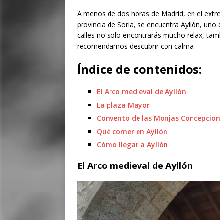
A menos de dos horas de Madrid, en el extre
provincia de Soria, se encuentra Ayllón, uno
calles no solo encontrarás mucho relax, tam
recomendamos descubrir con calma.
Índice de contenidos:
El Arco medieval de Ayllón
La plaza Mayor
Convento de las Monjas Concepcion
Qué comer en Ayllón
Cómo llegar a Ayllón
El Arco medieval de Ayllón