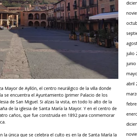
dici
novi
octu
sept
agos
julio
junio
mayo
abril
a Mayor de Ayllón, el centro neurálgico de la villa donde
marz
lla se encuentra el Ayuntamiento (primer Palacio de los
sia de San Miguel. Si alzas la vista, en todo lo alto de la
febre
daña de la iglesia de Santa María la Mayor. Y en el centro de
ener
 cuatro caños, que fue construida en 1892 para conmemorar
ca.
dici
novi
en la única que se celebra el culto es en la de Santa María la