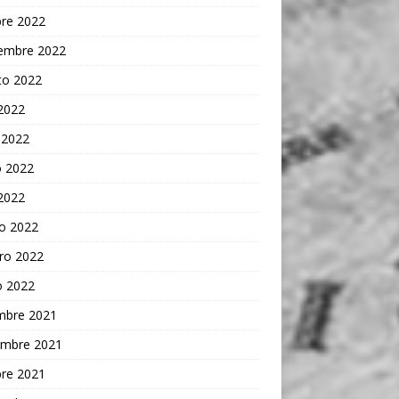
bre 2022
iembre 2022
to 2022
 2022
 2022
 2022
 2022
o 2022
ro 2022
o 2022
embre 2021
embre 2021
bre 2021