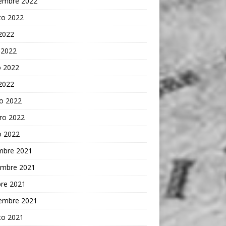
iembre 2022
to 2022
 2022
 2022
 2022
 2022
o 2022
ro 2022
o 2022
embre 2021
embre 2021
bre 2021
iembre 2021
to 2021