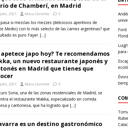
ENT
rio de Chamberí, en Madrid
julio, 2021
Macu Llorente
0
Andén
unive
pasa si mezclas los mezzes (deliciosos aperitivos de
te Medio) con lo más selecto de las carnes argentinas? que
Ford 
sultado es puro Fayer.
[…]
Flori
Luigi
para 
 apetece japo hoy? Te recomendamos
ka, un nuevo restaurante japonés y
Escap
tonés en Madrid que tienes que
ecoló
ocer
Évora
tiem
julio, 2021
Macu Llorente
0
turo Soria, una de las zonas residenciales de Madrid, se
COM
ntra el restaurante Wakka, especializado en comida
esa y cantonesa, que ha logrado que
[…]
Tom
Rubie
varra es un destino gastronómico
Calac