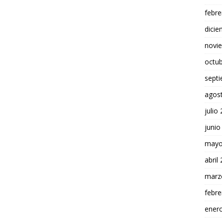
febre
dici
novi
octu
sept
agos
julio
junio
mayo
abril
marz
febre
ener