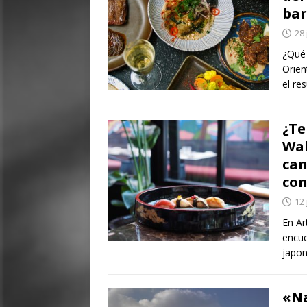
bar
28 
¿Qué 
Orien
el re
¿Te
Wak
can
con
12 
En Ar
encue
japon
«Na