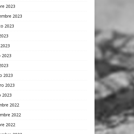
bre 2023
iembre 2023
to 2023
 2023
 2023
 2023
 2023
o 2023
ro 2023
o 2023
embre 2022
embre 2022
bre 2022