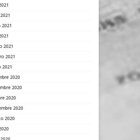
 2021
 2021
 2021
 2021
o 2021
ro 2021
o 2021
embre 2020
embre 2020
bre 2020
iembre 2020
to 2020
 2020
 2020