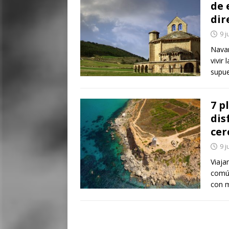
de 
dir
9 j
Navar
vivir 
supue
7 p
dis
cer
9 j
Viaja
común
con 