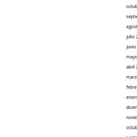
octu
sept
agos
julio
junio
mayo
abril
marz
febre
ener
dici
novi
octu