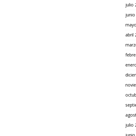
julio
junio
mayo
abril
marz
febre
ener
dici
novi
octu
sept
agos
julio
junio