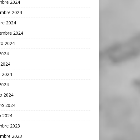
embre 2024
embre 2024
bre 2024
iembre 2024
to 2024
 2024
 2024
 2024
 2024
o 2024
ro 2024
o 2024
embre 2023
embre 2023