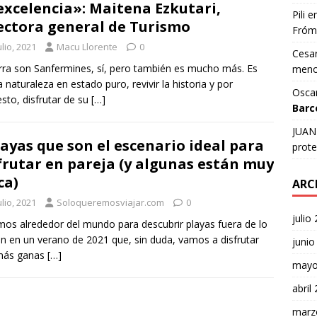
excelencia»: Maitena Ezkutari,
Pili
e
ectora general de Turismo
Fróm
ulio, 2021
Macu Llorente
0
Cesar
ra son Sanfermines, sí, pero también es mucho más. Es
meno
la naturaleza en estado puro, revivir la historia y por
Osca
sto, disfrutar de su
[…]
Barc
JUAN 
layas que son el escenario ideal para
prote
frutar en pareja (y algunas están muy
ca)
ARC
ulio, 2021
Soloqueremosviajar.com
0
julio
mos alrededor del mundo para descubrir playas fuera de lo
 en un verano de 2021 que, sin duda, vamos a disfrutar
junio
más ganas
[…]
mayo
abril
marz