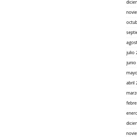
dici
novi
octu
sept
agos
julio
junio
mayo
abril
marz
febre
ener
dici
novi