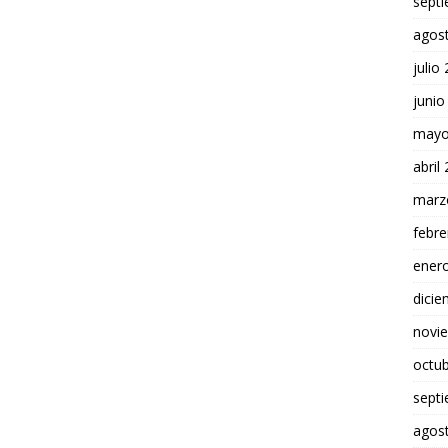
sept
agos
julio
junio
mayo
abril
marz
febre
ener
dici
novi
octu
sept
agos